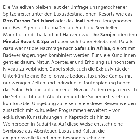
Die Malediven bleiben laut der Umfrage unangefochtener
Spitzenreiter unter den Luxusdestinationen. Resorts wie das
Ritz-Carlton Fari Island
oder das
Joali
ziehen Honeymooner
und Best Ager gleichermaßen an. Auch die Seychellen,
Mauritius und Thailand mit Häusern wie
The Sarojin
oder dem
Pimalai Resort & Spa
erfreuen sich hoher Beliebtheit. Parallel
dazu wächst die Nachfrage nach
Safaris in Afrika
, die oft mit
Badeverlängerungen kombiniert werden. Für viele Kund:innen
geht es darum, Natur, Abenteuer und Erholung auf höchstem
Niveau zu verbinden. Dabei spielt auch die Exklusivität der
Unterkünfte eine Rolle: private Lodges, luxuriöse Camps mit
nur wenigen Zelten und individuelle Routenplanung heben
das Safari-Erlebnis auf ein neues Niveau. Zudem ergänzen sich
die Sehnsucht nach Abenteuer und die Sicherheit, stets in
komfortabler Umgebung zu reisen. Viele dieser Reisen werden
zusätzlich mit kulturellen Programmen erweitert – von
exklusiven Kunstführungen in Kapstadt bis hin zu
Weinproben in Südafrika. Auf diese Weise entsteht eine
Symbiose aus Abenteuer, Luxus und Kultur, die
anspruchsvolle Kund:innen besonders schätzen.