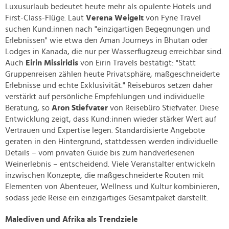
Luxusurlaub bedeutet heute mehr als opulente Hotels und
First-Class-Flüge. Laut
Verena Weigelt
von Fyne Travel
suchen Kund:innen nach "einzigartigen Begegnungen und
Erlebnissen" wie etwa den Aman Journeys in Bhutan oder
Lodges in Kanada, die nur per Wasserflugzeug erreichbar sind.
Auch
Eirin Missiridis
von Eirin Travels bestätigt: "Statt
Gruppenreisen zählen heute Privatsphäre, maßgeschneiderte
Erlebnisse und echte Exklusivität." Reisebüros setzen daher
verstärkt auf persönliche Empfehlungen und individuelle
Beratung, so
Aron Stiefvater
von Reisebüro Stiefvater. Diese
Entwicklung zeigt, dass Kund:innen wieder stärker Wert auf
Vertrauen und Expertise legen. Standardisierte Angebote
geraten in den Hintergrund, stattdessen werden individuelle
Details – vom privaten Guide bis zum handverlesenen
Weinerlebnis – entscheidend. Viele Veranstalter entwickeln
inzwischen Konzepte, die maßgeschneiderte Routen mit
Elementen von Abenteuer, Wellness und Kultur kombinieren,
sodass jede Reise ein einzigartiges Gesamtpaket darstellt.
Malediven und Afrika als Trendziele