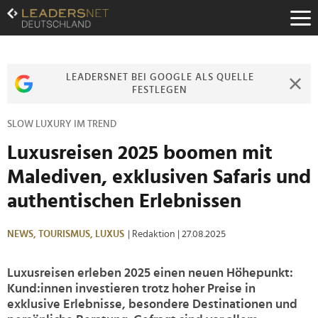
Zum
Inhalt
Zur
Fußzeilen-
Navigation
LEADERSNET BEI GOOGLE ALS QUELLE
Zur
FESTLEGEN
Hauptnavigation
SLOW LUXURY IM TREND
Luxusreisen 2025 boomen mit
Malediven, exklusiven Safaris und
authentischen Erlebnissen
NEWS,
TOURISMUS,
LUXUS
| Redaktion
| 27.08.2025
Luxusreisen erleben 2025 einen neuen Höhepunkt:
Kund:innen investieren trotz hoher Preise in
exklusive Erlebnisse, besondere Destinationen und