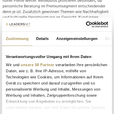
hoher Preise weiter. Reisebüros profitieren besonders, da
persönliche Beratung im Premiumsegment entscheidender
denn je ist. Zusätzlich gewinnen Themen wie Nachhaltigkeit
und kulturelle Verantwortung an Gewicht: Kund:innen
erwarten heute, dass Luxusreisen nicht nur
außergewöhnliche Erlebnisse bieten, sondern auch Rücksicht
auf Umwelt und lokale Gemeinschaften nehmen. Damit
Zustimmung
Details
Anzeigeneinstellungen
Über
entwickelt sich das Segment zu einem zukunftsfähigen
Geschäftsfeld, das Tradition, Innovation und Verantwortung
in einzigartiger Weise verbindet. Besonders spannend ist,
Verantwortungsvoller Umgang mit Ihren Daten
dass die Branche zunehmend auf hybride Angebote setzt, die
digitale Services mit klassischer Beratung kombinieren – von
Wir und
unsere 58 Partner
verarbeiten Ihre persönlichen
virtuellen Hotelführungen über digitale Concierge-Services
Daten, wie z. B. Ihre IP-Adresse, mithilfe von
bis hin zu maßgeschneiderten Apps, die das Erlebnis vor Ort
Technologien wie Cookies, um Informationen auf Ihrem
begleiten. So verbinden Luxusreisen künftig das Beste aus
Gerät zu speichern und darauf zuzugreifen und so
analoger Exklusivität und digitalem Komfort.
personalisierte Werbung und Inhalte, Messungen von
Werbung und Inhalten, Zielgruppenforschung sowie
Entwicklung von Angeboten zu ermöglichen. Sie
entscheiden darüber, wer Ihre Daten für welche Zwecke
nutzt. Sie können Ihre Einwilligung jederzeit über die