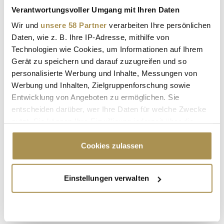
Verantwortungsvoller Umgang mit Ihren Daten
Wir und
unsere 58 Partner
verarbeiten Ihre persönlichen
Daten, wie z. B. Ihre IP-Adresse, mithilfe von
Sicherheitscode bestätigen:
*
Technologien wie Cookies, um Informationen auf Ihrem
Gerät zu speichern und darauf zuzugreifen und so
personalisierte Werbung und Inhalte, Messungen von
Werbung und Inhalten, Zielgruppenforschung sowie
Entwicklung von Angeboten zu ermöglichen. Sie
entscheiden darüber, wer Ihre Daten für welche Zwecke
nutzt. Sie können Ihre Einwilligung jederzeit über die
Cookie-Erklärung oder durch Klicken auf das Privacy
* Pflichtfelder.
ABSENDEN
Trigger Symbol ändern oder widerrufen
Cookies zulassen
Wenn Sie es erlauben, würden wir auch gerne:
LEADERSNET.TV
Einstellungen verwalten
Informationen über Ihre geografische Lage
erfassen, welche bis auf einige Meter genau sein
LAUTSCHALTEN
können
Ihr Gerät durch aktives Scannen nach