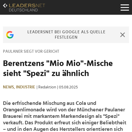
Zum
Inhalt
Zur
Fußzeilen-
Navigation
LEADERSNET BEI GOOGLE ALS QUELLE
Zur
FESTLEGEN
Hauptnavigation
PAULANER SIEGT VOR GERICHT
Berentzens "Mio Mio"-Mische
sieht "Spezi" zu ähnlich
NEWS,
INDUSTRIE
| Redaktion
| 05.08.2025
Die erfrischende Mischung aus Cola und
Orangenlimonade wird von der Münchener Paulaner
Brauerei mit markantem Markendesign als "Spezi"
verkauft. Das Produkt erfreut sich einiger Beliebtheit
– und in den Augen des Herstellers orientieren sich