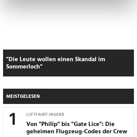
bestimmten Merkmalen (Fingerprinting) identifizieren
Erfahren Sie mehr darüber, wie Ihre persönlichen Daten
verarbeitet werden, und legen Sie Ihre Präferenzen im
Abschnitt Einzelheiten
fest.
Wir verwenden Cookies, um Inhalte und Anzeigen zu
personalisieren, Funktionen für soziale Medien anbieten
zu können und die Zugriffe auf unsere Website zu
"Die Leute wollen einen Skandal im
analysieren. Außerdem geben wir Informationen zu Ihrer
Sommerloch"
Verwendung unserer Website an unsere Partner für
soziale Medien, Werbung und Analysen weiter. Unsere
Partner führen diese Informationen möglicherweise mit
weiteren Daten zusammen, die Sie ihnen bereitgestellt
MEISTGELESEN
haben oder die sie im Rahmen Ihrer Nutzung der Dienste
gesammelt haben.
LUFTFAHRT-INSIDER
Von "Philip" bis "Gate Lice": Die
geheimen Flugzeug-Codes der Crew