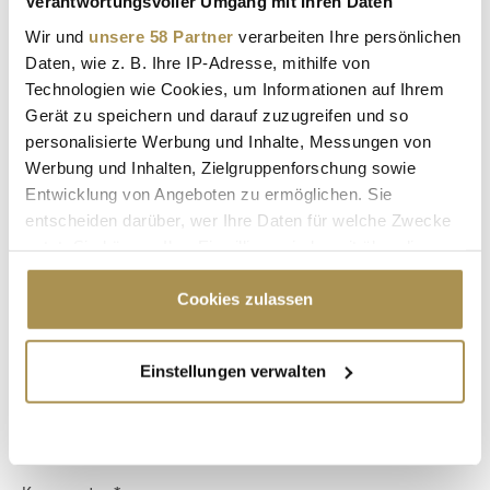
Verantwortungsvoller Umgang mit Ihren Daten
Wir und
unsere 58 Partner
verarbeiten Ihre persönlichen
SMARTPHONE
SMARTPHONE-VERZICHT
Daten, wie z. B. Ihre IP-Adresse, mithilfe von
Technologien wie Cookies, um Informationen auf Ihrem
KINDER
ERZIEHUNG
DIGITALE ERZIEHUNG
Gerät zu speichern und darauf zuzugreifen und so
personalisierte Werbung und Inhalte, Messungen von
CEOS
SUPERREICHE
TECH-MILLIARDÄRE
Werbung und Inhalten, Zielgruppenforschung sowie
BILL GATES
MARK ZUCKERBERG
ELON MUSK
Entwicklung von Angeboten zu ermöglichen. Sie
entscheiden darüber, wer Ihre Daten für welche Zwecke
SUNDAR PICHAI
ALEXIS OHANIAN
nutzt. Sie können Ihre Einwilligung jederzeit über die
Cookie-Erklärung oder durch Klicken auf das Privacy
PETER THIEL
EVAN SPIEGEL
STEVE JOBS
Trigger Symbol ändern oder widerrufen
Cookies zulassen
Wenn Sie es erlauben, würden wir auch gerne:
Kommentar veröffentlichen
Einstellungen verwalten
Informationen über Ihre geografische Lage
Autor:
*
erfassen, welche bis auf einige Meter genau sein
können
Ihr Gerät durch aktives Scannen nach
bestimmten Merkmalen (Fingerprinting) identifizieren