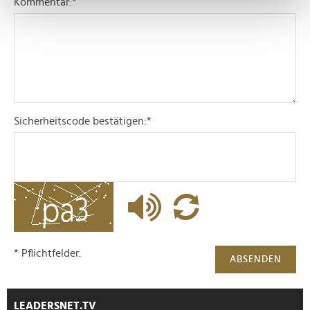
Kommentar:
*
Erfahren Sie mehr darüber, wie Ihre persönlichen Daten
verarbeitet werden, und legen Sie Ihre Präferenzen im
Abschnitt Einzelheiten
fest.
Wir verwenden Cookies, um Inhalte und Anzeigen zu
personalisieren, Funktionen für soziale Medien anbieten
zu können und die Zugriffe auf unsere Website zu
Sicherheitscode bestätigen:
*
analysieren. Außerdem geben wir Informationen zu Ihrer
Verwendung unserer Website an unsere Partner für
soziale Medien, Werbung und Analysen weiter. Unsere
Partner führen diese Informationen möglicherweise mit
weiteren Daten zusammen, die Sie ihnen bereitgestellt
haben oder die sie im Rahmen Ihrer Nutzung der Dienste
gesammelt haben.
* Pflichtfelder.
ABSENDEN
LEADERSNET.TV