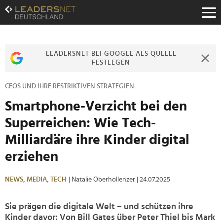
Zum
Inhalt
Zur
Fußzeilen-
Navigation
LEADERSNET BEI GOOGLE ALS QUELLE
Zur
FESTLEGEN
Hauptnavigation
CEOS UND IHRE RESTRIKTIVEN STRATEGIEN
Smartphone-Verzicht bei den
Superreichen: Wie Tech-
Milliardäre ihre Kinder digital
erziehen
NEWS,
MEDIA,
TECH
| Natalie Oberhollenzer
| 24.07.2025
Sie prägen die digitale Welt – und schützen ihre
Kinder davor: Von Bill Gates über Peter Thiel bis Mark