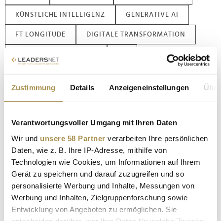
KÜNSTLICHE INTELLIGENZ
GENERATIVE AI
FT LONGITUDE
DIGITALE TRANSFORMATION
CUSTOMER EXPERIENCE
CX
ALEXANDER SCHROFF
Zustimmung
Details
Anzeigeneinstellungen
Über
KOMPLETTER REPORT KOSTENLOS
Verantwortungsvoller Umgang mit Ihren Daten
Kommentar veröffentlichen
Wir und
unsere 58 Partner
verarbeiten Ihre persönlichen
Daten, wie z. B. Ihre IP-Adresse, mithilfe von
Autor:
*
Technologien wie Cookies, um Informationen auf Ihrem
Gerät zu speichern und darauf zuzugreifen und so
personalisierte Werbung und Inhalte, Messungen von
Kommentar:
*
Werbung und Inhalten, Zielgruppenforschung sowie
Entwicklung von Angeboten zu ermöglichen. Sie
entscheiden darüber, wer Ihre Daten für welche Zwecke