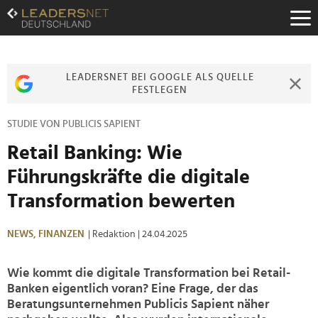
Zum
Inhalt
Zur
Fußzeilen-
Navigation
LEADERSNET BEI GOOGLE ALS QUELLE
Zur
FESTLEGEN
Hauptnavigation
STUDIE VON PUBLICIS SAPIENT
Retail Banking: Wie
Führungskräfte die digitale
Transformation bewerten
NEWS,
FINANZEN
| Redaktion
| 24.04.2025
Wie kommt die digitale Transformation bei Retail-
Banken eigentlich voran? Eine Frage, der das
Beratungsunternehmen Publicis Sapient näher