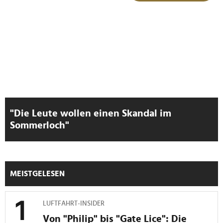
Verwendung unserer Website an unsere Partner für
soziale Medien, Werbung und Analysen weiter. Unsere
Partner führen diese Informationen möglicherweise mit
weiteren Daten zusammen, die Sie ihnen bereitgestellt
haben oder die sie im Rahmen Ihrer Nutzung der Dienste
gesammelt haben.
"Die Leute wollen einen Skandal im
Sommerloch"
MEISTGELESEN
LUFTFAHRT-INSIDER
Von "Philip" bis "Gate Lice": Die