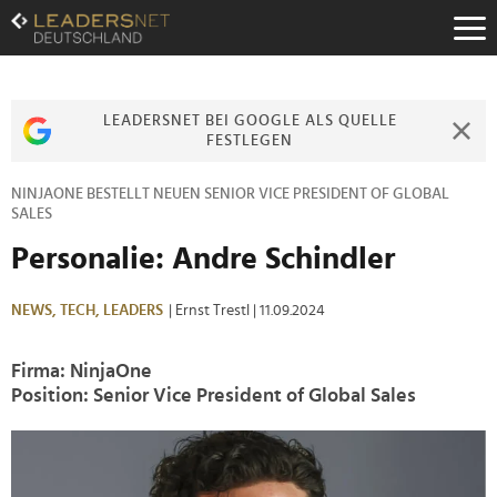
Zum
Inhalt
Zur
Fußzeilen-
Navigation
LEADERSNET BEI GOOGLE ALS QUELLE
Zur
FESTLEGEN
Hauptnavigation
NINJAONE BESTELLT NEUEN SENIOR VICE PRESIDENT OF GLOBAL
SALES
Personalie: Andre Schindler
NEWS,
TECH,
LEADERS
| Ernst Trestl
| 11.09.2024
Firma: NinjaOne
Position: Senior Vice President of Global Sales
>