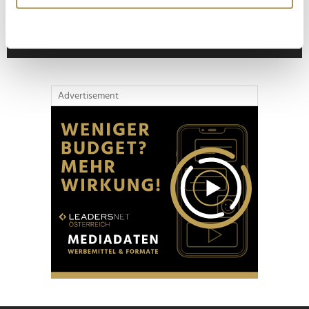
erfassen, welche bis auf einige Meter genau sein
"Die Leute wollen einen Skandal im
können
Sommerloch"
Ihr Gerät durch aktives Scannen nach
bestimmten Merkmalen (Fingerprinting) identifizieren
Erfahren Sie mehr darüber, wie Ihre persönlichen Daten
Advertisement
verarbeitet werden, und legen Sie Ihre Präferenzen im
Abschnitt Einzelheiten
fest.
Wir verwenden Cookies, um Inhalte und Anzeigen zu
personalisieren, Funktionen für soziale Medien anbieten
zu können und die Zugriffe auf unsere Website zu
analysieren. Außerdem geben wir Informationen zu Ihrer
Verwendung unserer Website an unsere Partner für
soziale Medien, Werbung und Analysen weiter. Unsere
Partner führen diese Informationen möglicherweise mit
weiteren Daten zusammen, die Sie ihnen bereitgestellt
haben oder die sie im Rahmen Ihrer Nutzung der Dienste
gesammelt haben.