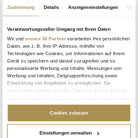
Zustimmung
Details
Anzeigeneinstellungen
Über
Nachname / Firma
Verantwortungsvoller Umgang mit Ihren Daten
SUCHEN
Wir und
unsere 58 Partner
verarbeiten Ihre persönlichen
Daten, wie z. B. Ihre IP-Adresse, mithilfe von
Technologien wie Cookies, um Informationen auf Ihrem
LEADERSNET.TV
Gerät zu speichern und darauf zuzugreifen und so
personalisierte Werbung und Inhalte, Messungen von
LAUTSCHALTEN
Werbung und Inhalten, Zielgruppenforschung sowie
Entwicklung von Angeboten zu ermöglichen. Sie
entscheiden darüber, wer Ihre Daten für welche Zwecke
nutzt. Sie können Ihre Einwilligung jederzeit über die
Cookie-Erklärung oder durch Klicken auf das Privacy
Trigger Symbol ändern oder widerrufen
Cookies zulassen
Wenn Sie es erlauben, würden wir auch gerne:
Einstellungen verwalten
Informationen über Ihre geografische Lage