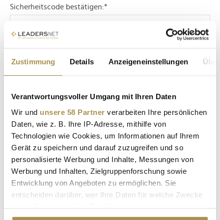
Sicherheitscode bestätigen:
*
Zustimmung
Details
Anzeigeneinstellungen
Über
Verantwortungsvoller Umgang mit Ihren Daten
* Pflichtfelder.
ABSENDEN
Wir und
unsere 58 Partner
verarbeiten Ihre persönlichen
Daten, wie z. B. Ihre IP-Adresse, mithilfe von
Nachname / Firma
Technologien wie Cookies, um Informationen auf Ihrem
Gerät zu speichern und darauf zuzugreifen und so
SUCHEN
personalisierte Werbung und Inhalte, Messungen von
Werbung und Inhalten, Zielgruppenforschung sowie
Entwicklung von Angeboten zu ermöglichen. Sie
LEADERSNET.TV
entscheiden darüber, wer Ihre Daten für welche Zwecke
nutzt. Sie können Ihre Einwilligung jederzeit über die
LAUTSCHALTEN
Cookie-Erklärung oder durch Klicken auf das Privacy