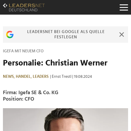
Zum
Inhalt
Zur
Fußzeilen-
Navigation
LEADERSNET BEI GOOGLE ALS QUELLE
Zur
FESTLEGEN
Hauptnavigation
IGEFA MIT NEUEM CFO
Personalie: Christian Werner
NEWS,
HANDEL,
LEADERS
| Ernst Trestl
| 19.08.2024
Firma: Igefa SE & Co. KG
Position: CFO
>