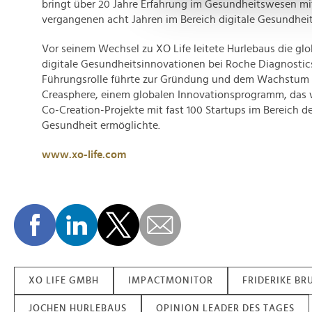
bringt über 20 Jahre Erfahrung im Gesundheitswesen mi
und die Zugriffe auf unsere 
vergangenen acht Jahren im Bereich digitale Gesundheit
Website an unsere Partner fü
möglicherweise mit weiteren
Vor seinem Wechsel zu XO Life leitete Hurlebaus die glo
der Dienste gesammelt habe
digitale Gesundheitsinnovationen bei Roche Diagnostics
Führungsrolle führte zur Gründung und dem Wachstum 
Creasphere, einem globalen Innovationsprogramm, das w
Co-Creation-Projekte mit fast 100 Startups im Bereich de
Gesundheit ermöglichte.
www.xo-life.com
XO LIFE GMBH
IMPACTMONITOR
FRIDERIKE B
JOCHEN HURLEBAUS
OPINION LEADER DES TAGES