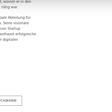
t, wovon er in den
Website zu analysieren. Außerdem geben wir Informationen zu I
 tätig war.
r soziale Medien, Werbung und Analysen weiter. Unsere Partner
 Daten zusammen, die Sie ihnen bereitgestellt haben oder die s
bale Abteilung für
n.
. Seine visionäre
von Startup
eltweit erfolgreiche
r digitalen
RUCHMANN