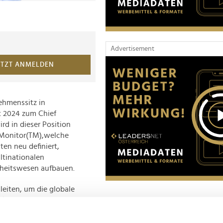
Advertisement
ETZT ANMELDEN
nehmenssitz in
t 2024 zum Chief
rd in dieser Position
tMonitor(TM),welche
ten neu definiert,
ltinationalen
heitswesen aufbauen.
 leiten, um die globale
ukt- und
 laut Aussendung
 strategische