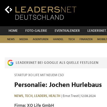
Zum
Inhalt
Zur
Fußzeilen-
Navigation
Zur
HOME
FOTO-GALERIE
EVENTKALENDER
LEADERSNET
Hauptnavigation
NEWS
MEDIA
AGENTUREN
HANDEL
TECH
FINANZEN
MOBILI
LEADERSNET BEI GOOGLE ALS QUELLE FESTLEGEN
STARTUP XO LIFE MIT NEUEM CSO
Personalie: Jochen Hurlebaus
NEWS,
TECH,
LEADERS,
HEALTH
| Ernst Trestl
| 12.08.2024
Firma: XO Life GmbH