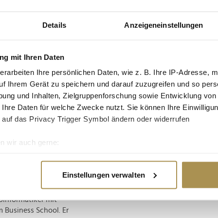
Details
Anzeigeneinstellungen
gt sich überzeugt,
g und Vision dazu
 und weltweit zu
g mit Ihren Daten
unsere Mission zu
erarbeiten Ihre persönlichen Daten, wie z. B. Ihre IP-Adresse, m
r Patienten,
uf Ihrem Gerät zu speichern und darauf zuzugreifen und so pers
Life-CEO.
ung und Inhalten, Zielgruppenforschung sowie Entwicklung von
und Hersteller auf
 Ihre Daten für welche Zwecke nutzt. Sie können Ihre Einwilligun
otenzial, eine
 auf das Privacy Trigger Symbol ändern oder widerrufen
it Herausforderungen
tenaufklärung,
n wir auch gerne:
", erklärt Hurlebaus.
re geografische Lage erfassen, welche bis auf einige Meter gen
dikamente, Produkte
es Scannen nach bestimmten Merkmalen (Fingerprinting) identifi
 Genau das verfolgt
Einstellungen verwalten
ie Ihre persönlichen Daten verarbeitet werden, und legen Sie I
oinformatiker mit
 Business School. Er
nhalte und Anzeigen zu personalisieren, Funktionen für soziale