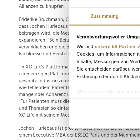
Allianzen zu knüpfen.
Zustimmung
Friderike Bruchmann, Co-Founder & CEO von XO Life zei
dass Jochen Hurlebaus mit seiner langjährigen Erfahrun
beitragen wird, die Meta-Plattform weiterzuentwickeln
Verantwortungsvoller Umgan
expandieren: "Sein Beitrag wird entscheidend sein, um 
Wir und
unsere 58 Partner
v
verwirklichen und die digitale Gesundheitsversorgung fü
Cookies, um Informationen a
Fachkreise und Hersteller zu revolutionieren", so die XO 
Inhalte, Messungen von Werb
"In XO Life's Plattformansatz, alle Patienten, Fachkreise 
Sie entscheiden darüber, wer
einer einzigen Plattform zu vereinen, liegt ein enormes P
Erklärung oder durch Klicken
gesamte Industrie zu revolutionieren, die seit Jahren m
wie fehlendem Patientenzugang, unzureichender Patien
Wenn Sie es erlauben, würde
mangelnder Adhärenz und isolierten Datenquellen kämpft
Informationen über Ih
"Für Patienten muss die digitale Betreuung für ihre Me
Ihr Gerät durch aktiv
und Therapien so einfach wie möglich gemacht werden.
XO Life mit seinem Meta-Plattformzugang."
Erfahren Sie mehr darüber, w
Einzelheiten
fest.
Jochen Hurlebaus ist promovierter Mathematiker und Bi
einem Executive MBA der ESSEC Paris und der Mannheim
Wir verwenden Cookies, um I