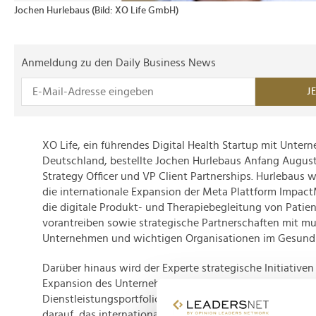
Jochen Hurlebaus (Bild: XO Life GmbH)
Anmeldung zu den Daily Business News
J
XO Life, ein führendes Digital Health Startup mit Unter
Deutschland, bestellte Jochen Hurlebaus Anfang Augus
Strategy Officer und VP Client Partnerships. Hurlebaus wi
die internationale Expansion der Meta Plattform Impac
die digitale Produkt- und Therapiebegleitung von Patien
vorantreiben sowie strategische Partnerschaften mit mu
Unternehmen und wichtigen Organisationen im Gesund
Darüber hinaus wird der Experte strategische Initiativen
Expansion des Unternehmens zu forcieren und das Prod
Dienstleistungsportfolio zu erweitern. Sein Fokus liege
darauf, das internationale Geschäft zu stärken und neue