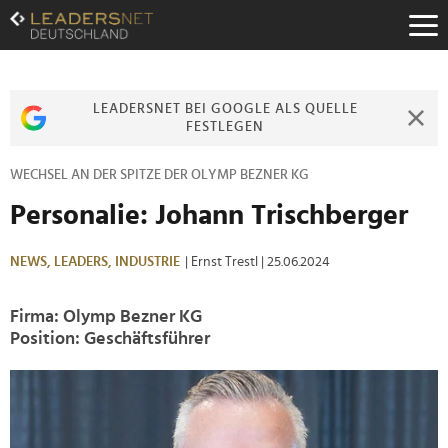
Zum
Inhalt
Zur
Fußzeilen-
Navigation
LEADERSNET BEI GOOGLE ALS QUELLE
Zur
FESTLEGEN
Hauptnavigation
WECHSEL AN DER SPITZE DER OLYMP BEZNER KG
Personalie: Johann Trischberger
NEWS,
LEADERS,
INDUSTRIE
| Ernst Trestl
| 25.06.2024
Firma: Olymp Bezner KG
Position: Geschäftsführer
>