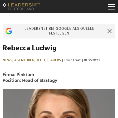
Zum
Inhalt
Zur
Fußzeilen-
Navigation
LEADERSNET BEI GOOGLE ALS QUELLE
Zur
FESTLEGEN
Hauptnavigation
Rebecca Ludwig
NEWS,
AGENTUREN,
TECH,
LEADERS
| Ernst Trestl
| 18.06.2023
Firma: Pinktum
Position: Head of Strategy
>