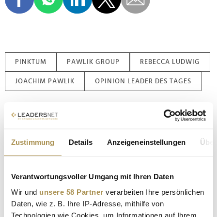
PINKTUM
PAWLIK GROUP
REBECCA LUDWIG
JOACHIM PAWLIK
OPINION LEADER DES TAGES
Nachname / Firma
SUCHEN
Zustimmung
Details
Anzeigeneinstellungen
Über
LEADERSNET.TV
Verantwortungsvoller Umgang mit Ihren Daten
Wir und
unsere 58 Partner
verarbeiten Ihre persönlichen
LAUTSCHALTEN
Daten, wie z. B. Ihre IP-Adresse, mithilfe von
Technologien wie Cookies, um Informationen auf Ihrem