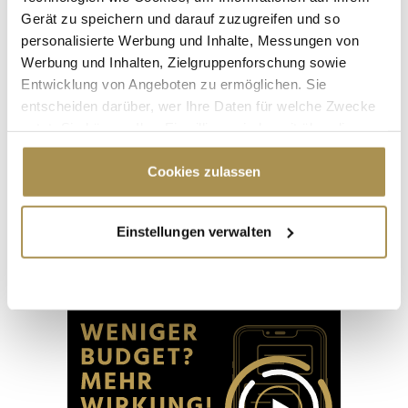
Gerät zu speichern und darauf zuzugreifen und so
personalisierte Werbung und Inhalte, Messungen von
Werbung und Inhalten, Zielgruppenforschung sowie
Entwicklung von Angeboten zu ermöglichen. Sie
entscheiden darüber, wer Ihre Daten für welche Zwecke
nutzt. Sie können Ihre Einwilligung jederzeit über die
Cookie-Erklärung oder durch Klicken auf das Privacy
Trigger Symbol ändern oder widerrufen
Cookies zulassen
"Die Leute wollen einen Skandal im
Sommerloch"
Wenn Sie es erlauben, würden wir auch gerne:
Einstellungen verwalten
Informationen über Ihre geografische Lage
erfassen, welche bis auf einige Meter genau sein
können
Advertisement
Ihr Gerät durch aktives Scannen nach
bestimmten Merkmalen (Fingerprinting) identifizieren
Erfahren Sie mehr darüber, wie Ihre persönlichen Daten
verarbeitet werden, und legen Sie Ihre Präferenzen im
Abschnitt Einzelheiten
fest.