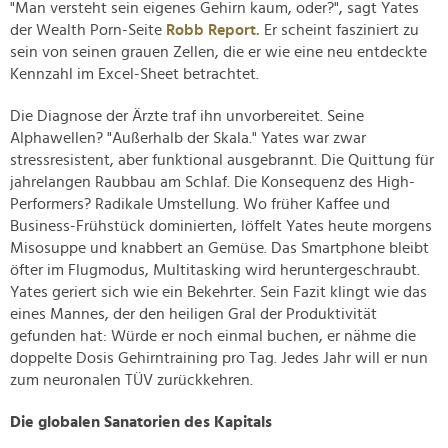
"Man versteht sein eigenes Gehirn kaum, oder?", sagt Yates
der Wealth Porn-Seite
Robb Report.
Er scheint fasziniert zu
sein von seinen grauen Zellen, die er wie eine neu entdeckte
Kennzahl im Excel-Sheet betrachtet.
Die Diagnose der Ärzte traf ihn unvorbereitet. Seine
Alphawellen? "Außerhalb der Skala." Yates war zwar
stressresistent, aber funktional ausgebrannt. Die Quittung für
jahrelangen Raubbau am Schlaf. Die Konsequenz des High-
Performers? Radikale Umstellung. Wo früher Kaffee und
Business-Frühstück dominierten, löffelt Yates heute morgens
Misosuppe und knabbert an Gemüse. Das Smartphone bleibt
öfter im Flugmodus, Multitasking wird heruntergeschraubt.
Yates geriert sich wie ein Bekehrter. Sein Fazit klingt wie das
eines Mannes, der den heiligen Gral der Produktivität
gefunden hat: Würde er noch einmal buchen, er nähme die
doppelte Dosis Gehirntraining pro Tag. Jedes Jahr will er nun
zum neuronalen TÜV zurückkehren.
Die globalen Sanatorien des Kapitals