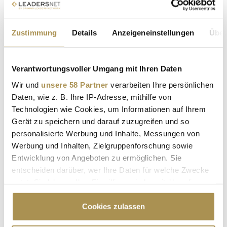
Ein Beitrag geteilt von Six Senses (@sixsenses)
Zustimmung
Details
Anzeigeneinstellungen
Über
In diesen Enklaven werden Manager an Elektroden
angeschlossen, sie meditieren nach strengen Algorithmen,
nutzen Neurofeedback und lassen sich den Schädel elektrisch
Verantwortungsvoller Umgang mit Ihren Daten
stimulieren. Das Ziel ist die totale Optimierung der geistigen
Wir und
unsere 58 Partner
verarbeiten Ihre persönlichen
Resilienz.
Daten, wie z. B. Ihre IP-Adresse, mithilfe von
Technologien wie Cookies, um Informationen auf Ihrem
Alter Wein in goldenen Schläuchen
Gerät zu speichern und darauf zuzugreifen und so
Der Trend offenbart eine paradoxe Wahrheit. Hinter dem
personalisierte Werbung und Inhalte, Messungen von
futuristischen Vokabular aus Gehirnstimulation und
Werbung und Inhalten, Zielgruppenforschung sowie
kognitiven Benchmarks verbirgt sich eine fundamentale
Entwicklung von Angeboten zu ermöglichen. Sie
Banalität. Was die Luxus-Kliniken ihren betuchten Klienten
entscheiden darüber, wer Ihre Daten für welche Zwecke
als die Speerspitze der Wissenschaft verkaufen, predigt jeder
nutzt. Sie können Ihre Einwilligung jederzeit über die
Hausarzt seit Jahrzehnten: Schlaf, Bewegung, Gemüse, soziale
Cookie-Erklärung oder durch Klicken auf das Privacy
Kontakte und digitale Askese.
Trigger Symbol ändern oder widerrufen
Cookies zulassen
Neu ist nicht die Methode, neu ist die Verpackung. Aus