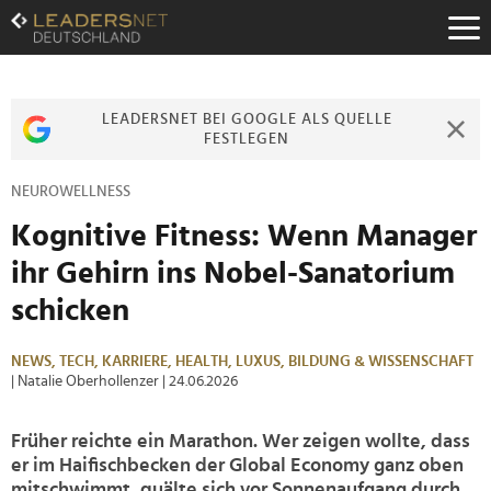
Zum
Inhalt
Zur
Fußzeilen-
Navigation
LEADERSNET BEI GOOGLE ALS QUELLE
Zur
FESTLEGEN
Hauptnavigation
NEUROWELLNESS
Kognitive Fitness: Wenn Manager
ihr Gehirn ins Nobel-Sanatorium
schicken
NEWS,
TECH,
KARRIERE,
HEALTH,
LUXUS,
BILDUNG & WISSENSCHAFT
| Natalie Oberhollenzer
| 24.06.2026
Früher reichte ein Marathon. Wer zeigen wollte, dass
er im Haifischbecken der Global Economy ganz oben
mitschwimmt, quälte sich vor Sonnenaufgang durch