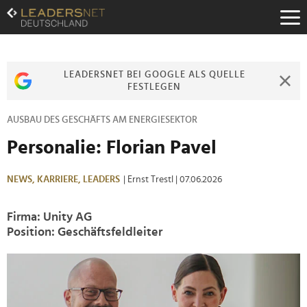
Zum
Inhalt
Zur
Fußzeilen-
Navigation
LEADERSNET BEI GOOGLE ALS QUELLE
Zur
FESTLEGEN
Hauptnavigation
AUSBAU DES GESCHÄFTS AM ENERGIESEKTOR
Personalie: Florian Pavel
NEWS,
KARRIERE,
LEADERS
| Ernst Trestl
| 07.06.2026
Firma: Unity AG
Position: Geschäftsfeldleiter
>