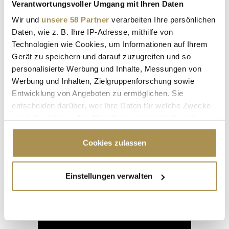
LEADERSNET.TV
Verantwortungsvoller Umgang mit Ihren Daten
Wir und
unsere 58 Partner
verarbeiten Ihre persönlichen
LAUTSCHALTEN
Daten, wie z. B. Ihre IP-Adresse, mithilfe von
Technologien wie Cookies, um Informationen auf Ihrem
Gerät zu speichern und darauf zuzugreifen und so
personalisierte Werbung und Inhalte, Messungen von
Werbung und Inhalten, Zielgruppenforschung sowie
Entwicklung von Angeboten zu ermöglichen. Sie
entscheiden darüber, wer Ihre Daten für welche Zwecke
nutzt. Sie können Ihre Einwilligung jederzeit über die
Cookie-Erklärung oder durch Klicken auf das Privacy
Trigger Symbol ändern oder widerrufen
Cookies zulassen
"Die Leute wollen einen Skandal im
Sommerloch"
Wenn Sie es erlauben, würden wir auch gerne:
Einstellungen verwalten
Informationen über Ihre geografische Lage
erfassen, welche bis auf einige Meter genau sein
können
Advertisement
Ihr Gerät durch aktives Scannen nach