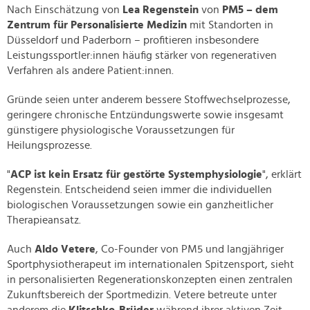
Nach Einschätzung von
Lea Regenstein
von
PM5 – dem
Zentrum für Personalisierte Medizin
mit Standorten in
Düsseldorf und Paderborn – profitieren insbesondere
Leistungssportler:innen häufig stärker von regenerativen
Verfahren als andere Patient:innen.
Gründe seien unter anderem bessere Stoffwechselprozesse,
geringere chronische Entzündungswerte sowie insgesamt
günstigere physiologische Voraussetzungen für
Heilungsprozesse.
"
ACP ist kein Ersatz für gestörte Systemphysiologie
", erklärt
Regenstein. Entscheidend seien immer die individuellen
biologischen Voraussetzungen sowie ein ganzheitlicher
Therapieansatz.
Auch
Aldo Vetere
, Co-Founder von PM5 und langjähriger
Sportphysiotherapeut im internationalen Spitzensport, sieht
in personalisierten Regenerationskonzepten einen zentralen
Zukunftsbereich der Sportmedizin. Vetere betreute unter
anderem die
Klitschko-Brüder
während ihrer aktiven Zeit