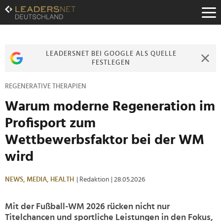
Zum
Inhalt
Zur
Fußzeilen-
Navigation
LEADERSNET BEI GOOGLE ALS QUELLE
Zur
FESTLEGEN
Hauptnavigation
REGENERATIVE THERAPIEN
Warum moderne Regeneration im
Profisport zum
Wettbewerbsfaktor bei der WM
wird
NEWS,
MEDIA,
HEALTH
| Redaktion
| 28.05.2026
Mit der Fußball-WM 2026 rücken nicht nur
Titelchancen und sportliche Leistungen in den Fokus,