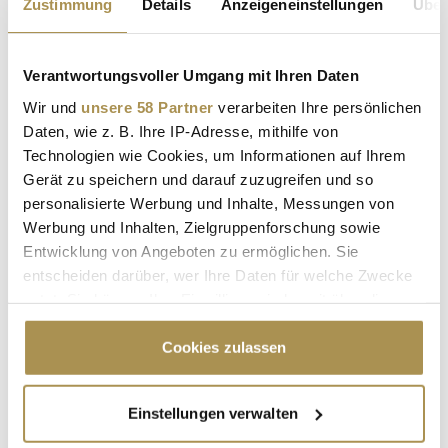
Zustimmung
Details
Anzeigeneinstellungen
Über
Verantwortungsvoller Umgang mit Ihren Daten
REGENERATIVE THERAPIEN
FUSSBALL-WM 2026
Wir und
unsere 58 Partner
verarbeiten Ihre persönlichen
SPORTMEDIZIN
PROFIFUSSBALL
Daten, wie z. B. Ihre IP-Adresse, mithilfe von
Technologien wie Cookies, um Informationen auf Ihrem
LEISTUNGSDIAGNOSTIK
REGENERATION
Gerät zu speichern und darauf zuzugreifen und so
personalisierte Werbung und Inhalte, Messungen von
KREUZBANDRISS
SPITZENSPORT
Werbung und Inhalten, Zielgruppenforschung sowie
EXECUTIVE HEALTH
LONGEVITY
Entwicklung von Angeboten zu ermöglichen. Sie
entscheiden darüber, wer Ihre Daten für welche Zwecke
nutzt. Sie können Ihre Einwilligung jederzeit über die
Kommentar veröffentlichen
Cookie-Erklärung oder durch Klicken auf das Privacy
Trigger Symbol ändern oder widerrufen
Cookies zulassen
Autor:
*
Wenn Sie es erlauben, würden wir auch gerne:
Einstellungen verwalten
Informationen über Ihre geografische Lage
Kommentar:
*
erfassen, welche bis auf einige Meter genau sein