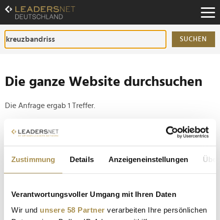
Zum
Inhalt
Zur
Fußzeilen-
SUCHEN
Navigation
Zur
Hauptnavigation
Die ganze Website durchsuchen
Die Anfrage ergab 1 Treffer.
Tipp
Seiten suchen, die genau diese Wortgruppe enthalten:
Zustimmung
Details
Anzeigeneinstellungen
Über
Setzen Sie die gesuchten Wörter zwischen
Anführungszeichen: zb "Vorname Nachname".
Verantwortungsvoller Umgang mit Ihren Daten
Warum moderne Regeneration im Profisport zum
Wir und
unsere 58 Partner
verarbeiten Ihre persönlichen
Wettbewerbsfaktor bei der WM wird