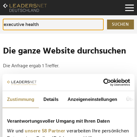
Zum
Inhalt
Zur
Fußzeilen-
SUCHEN
Navigation
Zur
Hauptnavigation
Die ganze Website durchsuchen
Die Anfrage ergab 1 Treffer.
Tipp
Seiten suchen, die genau diese Wortgruppe enthalten:
Zustimmung
Details
Anzeigeneinstellungen
Über
Setzen Sie die gesuchten Wörter zwischen
Anführungszeichen: zb "Vorname Nachname".
Verantwortungsvoller Umgang mit Ihren Daten
Warum moderne Regeneration im Profisport zum
Wir und
unsere 58 Partner
verarbeiten Ihre persönlichen
Wettbewerbsfaktor bei der WM wird