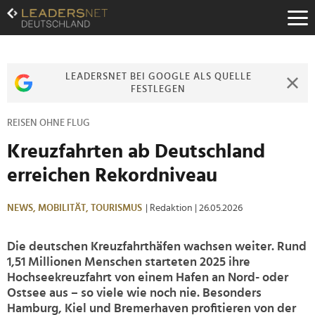
Zum
Inhalt
Zur
Fußzeilen-
Navigation
LEADERSNET BEI GOOGLE ALS QUELLE
Zur
FESTLEGEN
Hauptnavigation
REISEN OHNE FLUG
Kreuzfahrten ab Deutschland
erreichen Rekordniveau
NEWS,
MOBILITÄT,
TOURISMUS
| Redaktion
| 26.05.2026
Die deutschen Kreuzfahrthäfen wachsen weiter. Rund
1,51 Millionen Menschen starteten 2025 ihre
Hochseekreuzfahrt von einem Hafen an Nord- oder
Ostsee aus – so viele wie noch nie. Besonders
Hamburg, Kiel und Bremerhaven profitieren von der