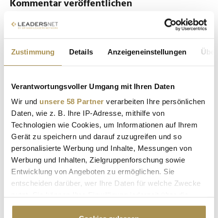
Kommentar veröffentlichen
Autor:
*
Zustimmung
Details
Anzeigeneinstellungen
Über
Kommentar:
*
Verantwortungsvoller Umgang mit Ihren Daten
Wir und
unsere 58 Partner
verarbeiten Ihre persönlichen
Daten, wie z. B. Ihre IP-Adresse, mithilfe von
Technologien wie Cookies, um Informationen auf Ihrem
Gerät zu speichern und darauf zuzugreifen und so
personalisierte Werbung und Inhalte, Messungen von
Sicherheitscode bestätigen:
*
Werbung und Inhalten, Zielgruppenforschung sowie
Entwicklung von Angeboten zu ermöglichen. Sie
entscheiden darüber, wer Ihre Daten für welche Zwecke
nutzt. Sie können Ihre Einwilligung jederzeit über die
Cookie-Erklärung oder durch Klicken auf das Privacy