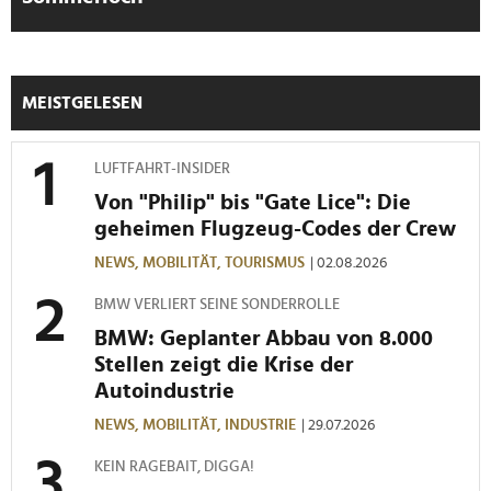
weiteren Daten zusammen, die Sie ihnen bereitgestellt
haben oder die sie im Rahmen Ihrer Nutzung der Dienste
gesammelt haben.
MEISTGELESEN
LUFTFAHRT-INSIDER
Von "Philip" bis "Gate Lice": Die
geheimen Flugzeug-Codes der Crew
NEWS,
MOBILITÄT,
TOURISMUS
| 02.08.2026
BMW VERLIERT SEINE SONDERROLLE
BMW: Geplanter Abbau von 8.000
Stellen zeigt die Krise der
Autoindustrie
NEWS,
MOBILITÄT,
INDUSTRIE
| 29.07.2026
KEIN RAGEBAIT, DIGGA!