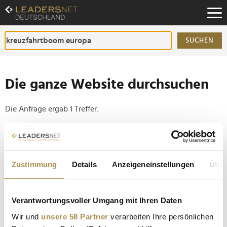
Zum
Inhalt
Zur
Fußzeilen-
SUCHEN
Navigation
Zur
Hauptnavigation
Die ganze Website durchsuchen
Die Anfrage ergab 1 Treffer.
Tipp
Seiten suchen, die genau diese Wortgruppe enthalten:
Zustimmung
Details
Anzeigeneinstellungen
Über
Setzen Sie die gesuchten Wörter zwischen
Anführungszeichen: zb "Vorname Nachname".
Verantwortungsvoller Umgang mit Ihren Daten
Kreuzfahrten ab Deutschland erreichen
Wir und
unsere 58 Partner
verarbeiten Ihre persönlichen
Rekordniveau