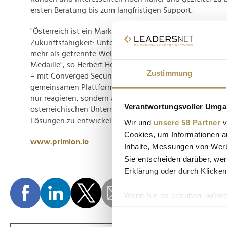
ersten Beratung bis zum langfristigen Support.
"Österreich ist ein Markt hohem Anspruch an Sicherheit, 
Zukunftsfähigkeit: Unternehmen, die Sicherheit und oper
mehr als getrennte Welten begreifen, sondern als zwei 
Medaille", so Herbert Henninger, Primion Austria. "Genau
Zustimmung
– mit Converged Security und Workforce Management a
gemeinsamen Plattform, unterstützt durch KI-basierte L
nur reagieren, sondern antizipieren. Ich freue mich darau
Verantwortungsvoller Umgan
österreichischen Unternehmen zu führen und gemeinsa
Lösungen zu entwickeln."
Wir und
unsere 58 Partner
v
Cookies, um Informationen a
www.primion.io
Inhalte, Messungen von Werb
Sie entscheiden darüber, wer
Erklärung oder durch Klicken
Wenn Sie es erlauben, würde
Informationen über Ih
Ihr Gerät durch aktiv