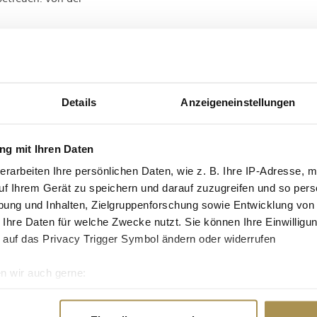
Effizienz und
ative Effizienz nicht
Seiten derselben
 hier setzt Primion an
Details
Anzeigeneinstellungen
uf einer
ösungen, die nicht
f, diesen Dialog mit
g mit Ihren Daten
m bedarfsgerechte
erarbeiten Ihre persönlichen Daten, wie z. B. Ihre IP-Adresse, m
uf Ihrem Gerät zu speichern und darauf zuzugreifen und so pers
ung und Inhalten, Zielgruppenforschung sowie Entwicklung von
 Ihre Daten für welche Zwecke nutzt. Sie können Ihre Einwilligun
 auf das Privacy Trigger Symbol ändern oder widerrufen
n wir auch gerne:
re geografische Lage erfassen, welche bis auf einige Meter gen
es Scannen nach bestimmten Merkmalen (Fingerprinting) identifi