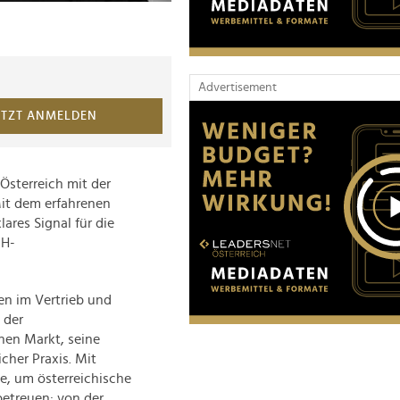
Advertisement
ETZT ANMELDEN
 Österreich mit der
Mit dem erfahrenen
ares Signal für die
CH-
en im Vertrieb und
 der
hen Markt, seine
cher Praxis. Mit
ge, um österreichische
betreuen: von der