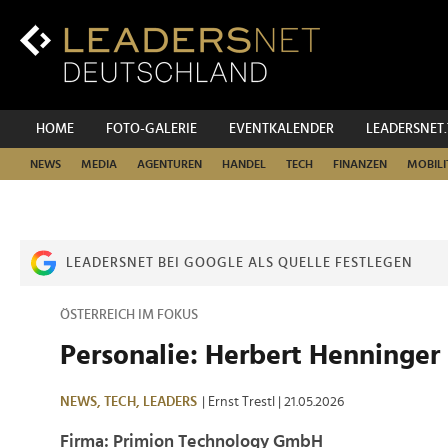
Zum
Inhalt
Zur
Fußzeilen-
Navigation
Zur
HOME
FOTO-GALERIE
EVENTKALENDER
LEADERSNET
Hauptnavigation
NEWS
MEDIA
AGENTUREN
HANDEL
TECH
FINANZEN
MOBILI
LEADERSNET BEI GOOGLE ALS QUELLE FESTLEGEN
ÖSTERREICH IM FOKUS
Personalie: Herbert Henninger
NEWS,
TECH,
LEADERS
| Ernst Trestl
| 21.05.2026
Firma: Primion Technology GmbH