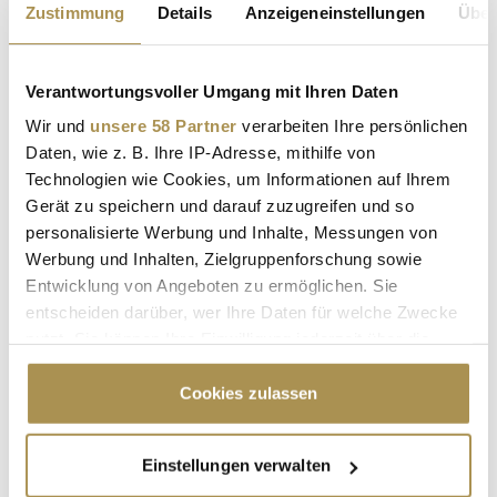
Zustimmung
Details
Anzeigeneinstellungen
Über
Nachname / Firma
SUCHEN
Verantwortungsvoller Umgang mit Ihren Daten
Wir und
unsere 58 Partner
verarbeiten Ihre persönlichen
LEADERSNET.TV
Daten, wie z. B. Ihre IP-Adresse, mithilfe von
Technologien wie Cookies, um Informationen auf Ihrem
Gerät zu speichern und darauf zuzugreifen und so
LAUTSCHALTEN
personalisierte Werbung und Inhalte, Messungen von
Werbung und Inhalten, Zielgruppenforschung sowie
Entwicklung von Angeboten zu ermöglichen. Sie
entscheiden darüber, wer Ihre Daten für welche Zwecke
nutzt. Sie können Ihre Einwilligung jederzeit über die
Cookie-Erklärung oder durch Klicken auf das Privacy
Trigger Symbol ändern oder widerrufen
Cookies zulassen
Wenn Sie es erlauben, würden wir auch gerne:
Einstellungen verwalten
Informationen über Ihre geografische Lage
"Die Leute wollen einen Skandal im