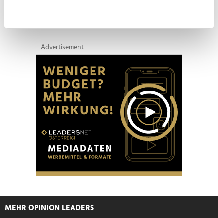
erfassen, welche bis auf einige Meter genau sein
Sommerloch"
können
Ihr Gerät durch aktives Scannen nach
bestimmten Merkmalen (Fingerprinting) identifizieren
Advertisement
Erfahren Sie mehr darüber, wie Ihre persönlichen Daten
verarbeitet werden, und legen Sie Ihre Präferenzen im
Abschnitt Einzelheiten
fest.
Wir verwenden Cookies, um Inhalte und Anzeigen zu
personalisieren, Funktionen für soziale Medien anbieten
zu können und die Zugriffe auf unsere Website zu
analysieren. Außerdem geben wir Informationen zu Ihrer
Verwendung unserer Website an unsere Partner für
soziale Medien, Werbung und Analysen weiter. Unsere
Partner führen diese Informationen möglicherweise mit
weiteren Daten zusammen, die Sie ihnen bereitgestellt
haben oder die sie im Rahmen Ihrer Nutzung der Dienste
gesammelt haben.
MEHR OPINION LEADERS