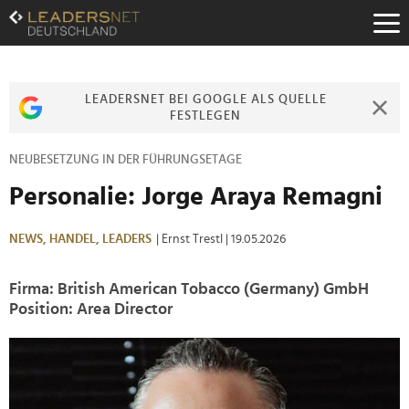
Zum
Inhalt
Zur
Fußzeilen-
Navigation
LEADERSNET BEI GOOGLE ALS QUELLE
Zur
FESTLEGEN
Hauptnavigation
NEUBESETZUNG IN DER FÜHRUNGSETAGE
Personalie: Jorge Araya Remagni
NEWS,
HANDEL,
LEADERS
| Ernst Trestl
| 19.05.2026
Firma: British American Tobacco (Germany) GmbH
Position: Area Director
>