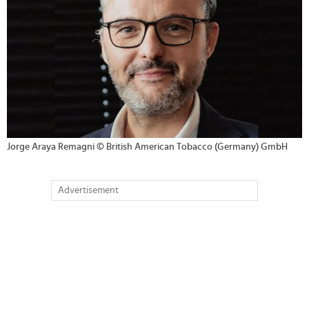
Jorge Araya Remagni © British American Tobacco (Germany) GmbH
Advertisement