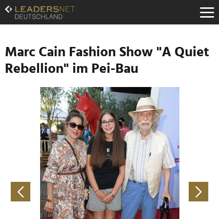
Zum
Inhalt
Zur
Fußzeilen-
Navigation
Marc Cain Fashion Show "A Quiet
Zur
Rebellion" im Pei-Bau
Hauptnavigation