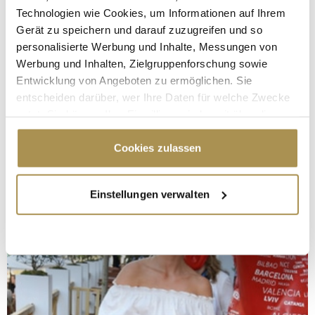
Technologien wie Cookies, um Informationen auf Ihrem
Gerät zu speichern und darauf zuzugreifen und so
personalisierte Werbung und Inhalte, Messungen von
Werbung und Inhalten, Zielgruppenforschung sowie
Entwicklung von Angeboten zu ermöglichen. Sie
entscheiden darüber, wer Ihre Daten für welche Zwecke
nutzt. Sie können Ihre Einwilligung jederzeit über die
Cookie-Erklärung oder durch Klicken auf das Privacy
Trigger Symbol ändern oder widerrufen
Cookies zulassen
Wenn Sie es erlauben, würden wir auch gerne:
Einstellungen verwalten
Informationen über Ihre geografische Lage
erfassen, welche bis auf einige Meter genau sein
können
Ihr Gerät durch aktives Scannen nach
bestimmten Merkmalen (Fingerprinting) identifizieren
Erfahren Sie mehr darüber, wie Ihre persönlichen Daten
verarbeitet werden, und legen Sie Ihre Präferenzen im