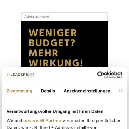
Advertisement
Zustimmung
Details
Anzeigeneinstellungen
Über
Verantwortungsvoller Umgang mit Ihren Daten
Wir und
unsere 58 Partner
verarbeiten Ihre persönlichen
Daten, wie z. B. Ihre IP-Adresse, mithilfe von