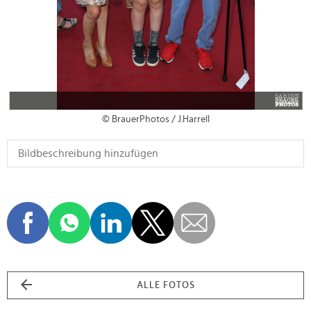
© BrauerPhotos / J.Harrell
ALLE FOTOS