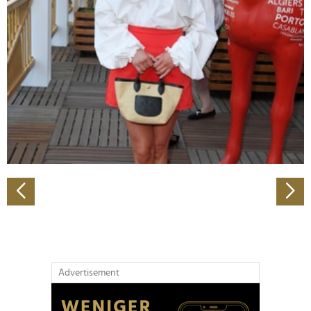
Abschnitt Einzelheiten
fest.
Wir verwenden Cookies, um Inhalte und Anzeigen zu
personalisieren, Funktionen für soziale Medien anbieten
zu können und die Zugriffe auf unsere Website zu
analysieren. Außerdem geben wir Informationen zu Ihrer
Verwendung unserer Website an unsere Partner für
soziale Medien, Werbung und Analysen weiter. Unsere
Partner führen diese Informationen möglicherweise mit
weiteren Daten zusammen, die Sie ihnen bereitgestellt
haben oder die sie im Rahmen Ihrer Nutzung der Dienste
gesammelt haben.
Advertisement