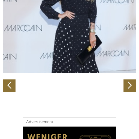
Abschnitt Einzelheiten
fest.
Wir verwenden Cookies, um Inhalte und Anzeigen zu
personalisieren, Funktionen für soziale Medien anbieten
zu können und die Zugriffe auf unsere Website zu
analysieren. Außerdem geben wir Informationen zu Ihrer
Verwendung unserer Website an unsere Partner für
soziale Medien, Werbung und Analysen weiter. Unsere
Partner führen diese Informationen möglicherweise mit
weiteren Daten zusammen, die Sie ihnen bereitgestellt
haben oder die sie im Rahmen Ihrer Nutzung der Dienste
gesammelt haben.
Advertisement