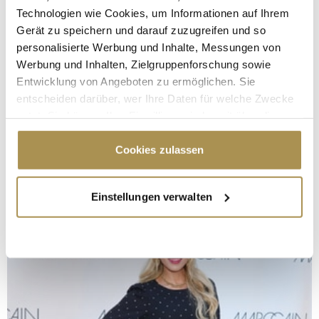
Technologien wie Cookies, um Informationen auf Ihrem
Gerät zu speichern und darauf zuzugreifen und so
personalisierte Werbung und Inhalte, Messungen von
Werbung und Inhalten, Zielgruppenforschung sowie
Entwicklung von Angeboten zu ermöglichen. Sie
entscheiden darüber, wer Ihre Daten für welche Zwecke
nutzt. Sie können Ihre Einwilligung jederzeit über die
Cookie-Erklärung oder durch Klicken auf das Privacy
Trigger Symbol ändern oder widerrufen
Cookies zulassen
Wenn Sie es erlauben, würden wir auch gerne:
Einstellungen verwalten
Informationen über Ihre geografische Lage
erfassen, welche bis auf einige Meter genau sein
können
Ihr Gerät durch aktives Scannen nach
bestimmten Merkmalen (Fingerprinting) identifizieren
Erfahren Sie mehr darüber, wie Ihre persönlichen Daten
verarbeitet werden, und legen Sie Ihre Präferenzen im