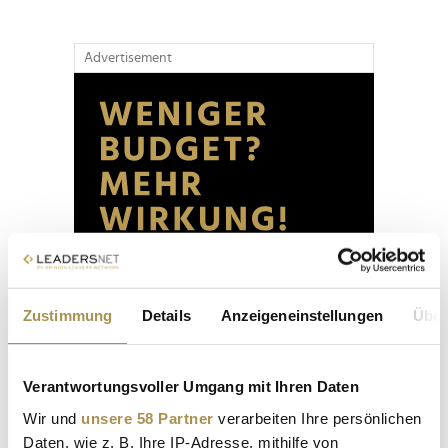
Advertisement
Zustimmung
Details
Anzeigeneinstellungen
Über
Verantwortungsvoller Umgang mit Ihren Daten
Wir und
unsere 58 Partner
verarbeiten Ihre persönlichen
Daten, wie z. B. Ihre IP-Adresse, mithilfe von