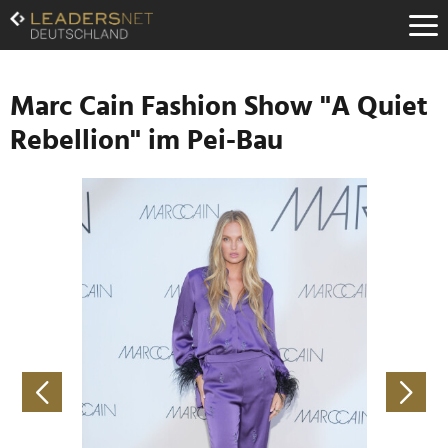
Zum
Inhalt
Zur
Fußzeilen-
Navigation
Marc Cain Fashion Show "A Quiet
Zur
Rebellion" im Pei-Bau
Hauptnavigation