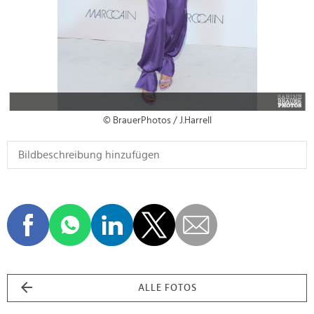
© BrauerPhotos / J.Harrell
ALLE FOTOS