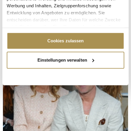
Werbung und Inhalten, Zielgruppenforschung sowie
Entwicklung von Angeboten zu ermöglichen. Sie
entscheiden darüber, wer Ihre Daten für welche Zwecke
nutzt. Sie können Ihre Einwilligung jederzeit über die
Cookie-Erklärung oder durch Klicken auf das Privacy
Trigger Symbol ändern oder widerrufen
Cookies zulassen
Wenn Sie es erlauben, würden wir auch gerne:
Einstellungen verwalten
Informationen über Ihre geografische Lage
erfassen, welche bis auf einige Meter genau sein
können
Ihr Gerät durch aktives Scannen nach
bestimmten Merkmalen (Fingerprinting) identifizieren
Erfahren Sie mehr darüber, wie Ihre persönlichen Daten
verarbeitet werden, und legen Sie Ihre Präferenzen im
Abschnitt Einzelheiten
fest.
Wir verwenden Cookies, um Inhalte und Anzeigen zu