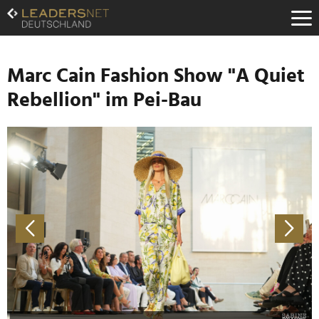
Zum
Inhalt
Zur
Fußzeilen-
Navigation
Marc Cain Fashion Show "A Quiet
Zur
Rebellion" im Pei-Bau
Hauptnavigation