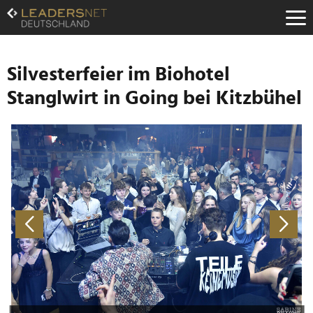
Zum
Inhalt
Zur
Fußzeilen-
Navigation
Silvesterfeier im Biohotel
Zur
Stanglwirt in Going bei Kitzbühel
Hauptnavigation