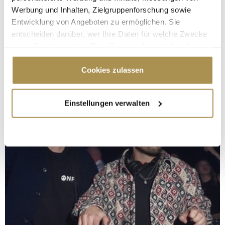
Werbung und Inhalten, Zielgruppenforschung sowie
Entwicklung von Angeboten zu ermöglichen. Sie
entscheiden darüber, wer Ihre Daten für welche Zwecke
nutzt. Sie können Ihre Einwilligung jederzeit über die
Cookie-Erklärung oder durch Klicken auf das Privacy
Trigger Symbol ändern oder widerrufen
Cookies zulassen
Wenn Sie es erlauben, würden wir auch gerne:
Einstellungen verwalten
Informationen über Ihre geografische Lage
erfassen, welche bis auf einige Meter genau sein
können
Ihr Gerät durch aktives Scannen nach
bestimmten Merkmalen (Fingerprinting) identifizieren
Erfahren Sie mehr darüber, wie Ihre persönlichen Daten
verarbeitet werden, und legen Sie Ihre Präferenzen im
Abschnitt Einzelheiten
fest.
Wir verwenden Cookies, um Inhalte und Anzeigen zu