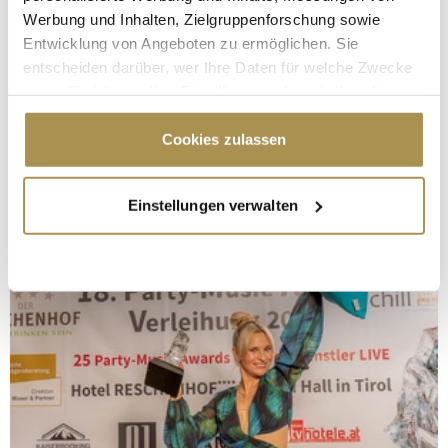
Werbung und Inhalten, Zielgruppenforschung sowie
Entwicklung von Angeboten zu ermöglichen. Sie
entscheiden darüber, wer Ihre Daten für welche Zwecke
nutzt. Sie können Ihre Einwilligung jederzeit über die
Cookie-Erklärung oder durch Klicken auf das Privacy
Trigger Symbol ändern oder widerrufen
Cookies zulassen
Wenn Sie es erlauben, würden wir auch gerne:
Einstellungen verwalten
Informationen über Ihre geografische Lage
erfassen, welche bis auf einige Meter genau sein
können
Ihr Gerät durch aktives Scannen nach
bestimmten Merkmalen (Fingerprinting) identifizieren
Erfahren Sie mehr darüber, wie Ihre persönlichen Daten
verarbeitet werden, und legen Sie Ihre Präferenzen im
Abschnitt Einzelheiten
fest.
Wir verwenden Cookies, um Inhalte und Anzeigen zu