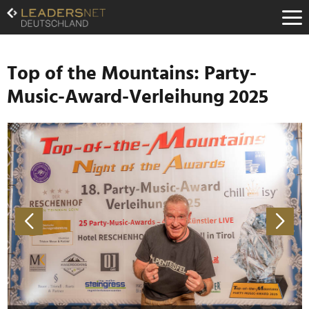
Zum
Inhalt
Zur
Fußzeilen-
Navigation
Top of the Mountains: Party-
Zur
Music-Award-Verleihung 2025
Hauptnavigation