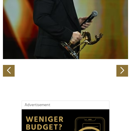
Wir verwenden Cookies, um Inhalte und Anzeigen zu
personalisieren, Funktionen für soziale Medien anbieten
zu können und die Zugriffe auf unsere Website zu
analysieren. Außerdem geben wir Informationen zu Ihrer
Verwendung unserer Website an unsere Partner für
soziale Medien, Werbung und Analysen weiter. Unsere
Partner führen diese Informationen möglicherweise mit
weiteren Daten zusammen, die Sie ihnen bereitgestellt
haben oder die sie im Rahmen Ihrer Nutzung der Dienste
gesammelt haben.
Advertisement