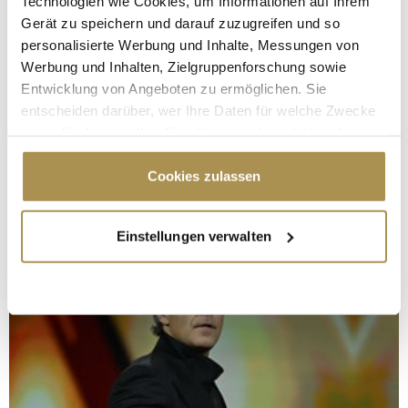
Technologien wie Cookies, um Informationen auf Ihrem
Gerät zu speichern und darauf zuzugreifen und so
personalisierte Werbung und Inhalte, Messungen von
Werbung und Inhalten, Zielgruppenforschung sowie
Entwicklung von Angeboten zu ermöglichen. Sie
entscheiden darüber, wer Ihre Daten für welche Zwecke
nutzt. Sie können Ihre Einwilligung jederzeit über die
Cookie-Erklärung oder durch Klicken auf das Privacy
Trigger Symbol ändern oder widerrufen
Cookies zulassen
Wenn Sie es erlauben, würden wir auch gerne:
Einstellungen verwalten
Informationen über Ihre geografische Lage
erfassen, welche bis auf einige Meter genau sein
können
Ihr Gerät durch aktives Scannen nach
bestimmten Merkmalen (Fingerprinting) identifizieren
Erfahren Sie mehr darüber, wie Ihre persönlichen Daten
verarbeitet werden, und legen Sie Ihre Präferenzen im
Abschnitt Einzelheiten
fest.