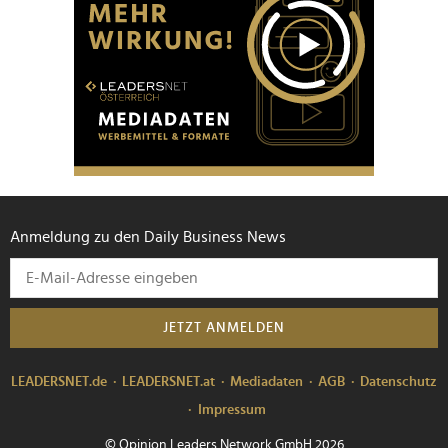
Anmeldung zu den Daily Business News
JETZT ANMELDEN
LEADERSNET.de
LEADERSNET.at
Mediadaten
AGB
Datenschutz
Impressum
© Opinion Leaders Network GmbH 2026