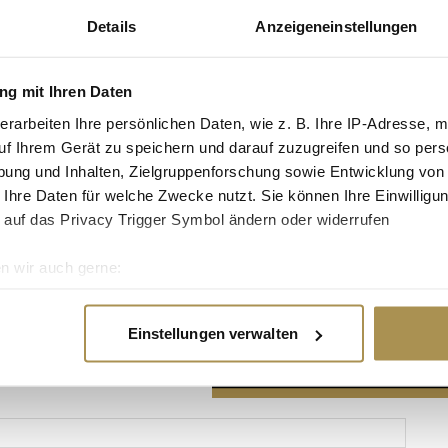
Details
Anzeigeneinstellungen
g mit Ihren Daten
erarbeiten Ihre persönlichen Daten, wie z. B. Ihre IP-Adresse, m
Advertisement
uf Ihrem Gerät zu speichern und darauf zuzugreifen und so pers
ung und Inhalten, Zielgruppenforschung sowie Entwicklung von
 Ihre Daten für welche Zwecke nutzt. Sie können Ihre Einwilligun
 auf das Privacy Trigger Symbol ändern oder widerrufen
n wir auch gerne:
re geografische Lage erfassen, welche bis auf einige Meter gen
es Scannen nach bestimmten Merkmalen (Fingerprinting) identifi
Einstellungen verwalten
ie Ihre persönlichen Daten verarbeitet werden, und legen Sie I
nhalte und Anzeigen zu personalisieren, Funktionen für soziale
Website zu analysieren. Außerdem geben wir Informationen zu I