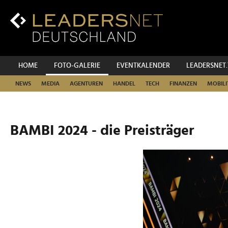
Zum
Inhalt
Zur
Fußzeilen-
Navigation
Zur
HOME
FOTO-GALERIE
EVENTKALENDER
LEADERSNET
Hauptnavigation
NEWS
MEDIA
AGENTUREN
HANDEL
TECH
FINANZEN
MOBILI
BAMBI 2024 - die Preisträger