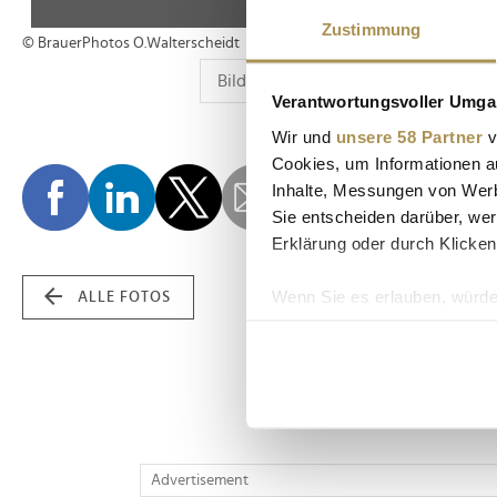
Zustimmung
© BrauerPhotos O.Walterscheidt
Verantwortungsvoller Umgan
Wir und
unsere 58 Partner
v
Cookies, um Informationen a
Inhalte, Messungen von Werb
Sie entscheiden darüber, wer
Erklärung oder durch Klicken
Wenn Sie es erlauben, würde
ALLE FOTOS
Informationen über Ih
Ihr Gerät durch aktiv
Erfahren Sie mehr darüber, w
Einzelheiten
fest.
Wir verwenden Cookies, um I
Advertisement
und die Zugriffe auf unsere 