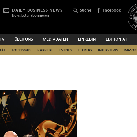
DAILY BUSINESS NEWS
Suche
Facebook
Newsletter abonnieren
.TV
ÜBER UNS
MEDIADATEN
LINKEDIN
EDITION AT
SUCHEN
TÄT
TOURISMUS
KARRIERE
EVENTS
LEADERS
INTERVIEWS
IMMOBI