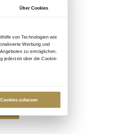
Über Cookies
ithilfe von Technologien wie
onalisierte Werbung und
 Angeboten zu ermöglichen.
g jederzeit über die Cookie-
au sein können
zieren
Cookies zulassen
hre Präferenzen im
Abschnitt
 Medien anbieten zu können
hrer Verwendung unserer