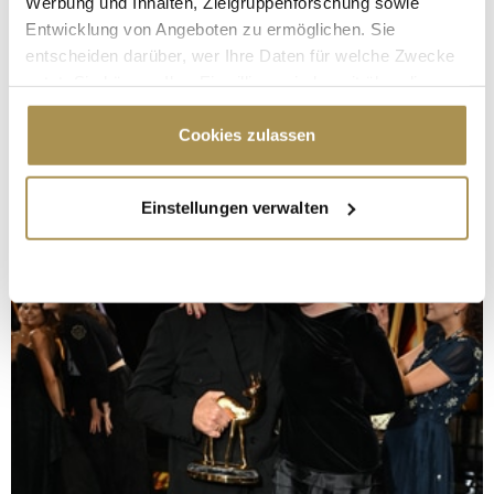
Werbung und Inhalten, Zielgruppenforschung sowie
Entwicklung von Angeboten zu ermöglichen. Sie
entscheiden darüber, wer Ihre Daten für welche Zwecke
nutzt. Sie können Ihre Einwilligung jederzeit über die
Cookie-Erklärung oder durch Klicken auf das Privacy
Trigger Symbol ändern oder widerrufen
Cookies zulassen
Wenn Sie es erlauben, würden wir auch gerne:
Einstellungen verwalten
Informationen über Ihre geografische Lage
erfassen, welche bis auf einige Meter genau sein
können
Ihr Gerät durch aktives Scannen nach
bestimmten Merkmalen (Fingerprinting) identifizieren
Erfahren Sie mehr darüber, wie Ihre persönlichen Daten
verarbeitet werden, und legen Sie Ihre Präferenzen im
Abschnitt Einzelheiten
fest.
Wir verwenden Cookies, um Inhalte und Anzeigen zu
personalisieren, Funktionen für soziale Medien anbieten