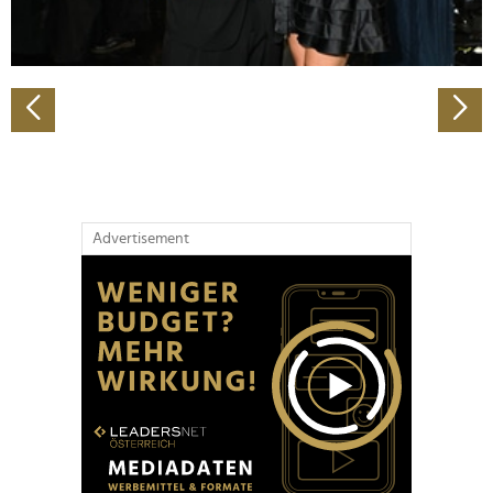
zu können und die Zugriffe auf unsere Website zu
analysieren. Außerdem geben wir Informationen zu Ihrer
Verwendung unserer Website an unsere Partner für
soziale Medien, Werbung und Analysen weiter. Unsere
Partner führen diese Informationen möglicherweise mit
weiteren Daten zusammen, die Sie ihnen bereitgestellt
haben oder die sie im Rahmen Ihrer Nutzung der Dienste
gesammelt haben.
Advertisement