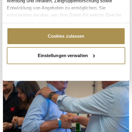
Werbung und Inhalten, Zielgruppenforschung sowie
Entwicklung von Angeboten zu ermöglichen. Sie
entscheiden darüber, wer Ihre Daten für welche Zwecke
nutzt. Sie können Ihre Einwilligung jederzeit über die
Cookie-Erklärung oder durch Klicken auf das Privacy
Trigger Symbol ändern oder widerrufen
Cookies zulassen
Wenn Sie es erlauben, würden wir auch gerne:
Einstellungen verwalten
Informationen über Ihre geografische Lage
erfassen, welche bis auf einige Meter genau sein
können
Ihr Gerät durch aktives Scannen nach
bestimmten Merkmalen (Fingerprinting) identifizieren
Erfahren Sie mehr darüber, wie Ihre persönlichen Daten
verarbeitet werden, und legen Sie Ihre Präferenzen im
Abschnitt Einzelheiten
fest.
Wir verwenden Cookies, um Inhalte und Anzeigen zu
personalisieren, Funktionen für soziale Medien anbieten