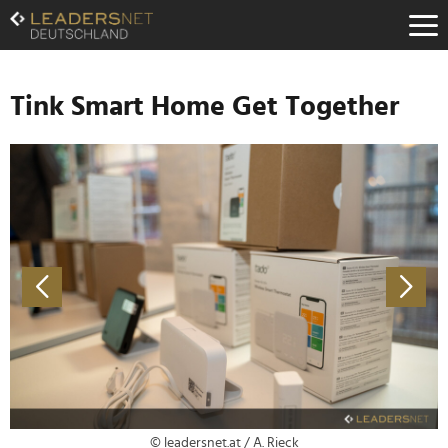
Zum
Inhalt
Zur
Fußzeilen-
Navigation
Tink Smart Home Get Together
Zur
Hauptnavigation
© leadersnet.at / A. Rieck