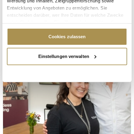
Werbung und Inhalten, Zielgruppenforschung sowie
Entwicklung von Angeboten zu ermöglichen. Sie
entscheiden darüber, wer Ihre Daten für welche Zwecke
nutzt. Sie können Ihre Einwilligung jederzeit über die
Cookie-Erklärung oder durch Klicken auf das Privacy
Trigger Symbol ändern oder widerrufen
Cookies zulassen
Wenn Sie es erlauben, würden wir auch gerne:
Einstellungen verwalten
Informationen über Ihre geografische Lage
erfassen, welche bis auf einige Meter genau sein
können
Ihr Gerät durch aktives Scannen nach
bestimmten Merkmalen (Fingerprinting) identifizieren
Erfahren Sie mehr darüber, wie Ihre persönlichen Daten
verarbeitet werden, und legen Sie Ihre Präferenzen im
Abschnitt Einzelheiten
fest.
Wir verwenden Cookies, um Inhalte und Anzeigen zu
personalisieren, Funktionen für soziale Medien anbieten