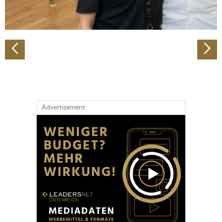
zu können und die Zugriffe auf unsere Website zu
analysieren. Außerdem geben wir Informationen zu Ihrer
Verwendung unserer Website an unsere Partner für
soziale Medien, Werbung und Analysen weiter. Unsere
Partner führen diese Informationen möglicherweise mit
weiteren Daten zusammen, die Sie ihnen bereitgestellt
haben oder die sie im Rahmen Ihrer Nutzung der Dienste
gesammelt haben.
Advertisement