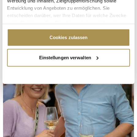
Werbung und Inhalten, Zielgruppenforschung sowie
Entwicklung von Angeboten zu ermöglichen. Sie
entscheiden darüber, wer Ihre Daten für welche Zwecke
nutzt. Sie können Ihre Einwilligung jederzeit über die
Cookie-Erklärung oder durch Klicken auf das Privacy
Trigger Symbol ändern oder widerrufen
Cookies zulassen
Wenn Sie es erlauben, würden wir auch gerne:
Einstellungen verwalten
Informationen über Ihre geografische Lage
erfassen, welche bis auf einige Meter genau sein
können
Ihr Gerät durch aktives Scannen nach
bestimmten Merkmalen (Fingerprinting) identifizieren
Erfahren Sie mehr darüber, wie Ihre persönlichen Daten
verarbeitet werden, und legen Sie Ihre Präferenzen im
Abschnitt Einzelheiten
fest.
Wir verwenden Cookies, um Inhalte und Anzeigen zu
personalisieren, Funktionen für soziale Medien anbieten