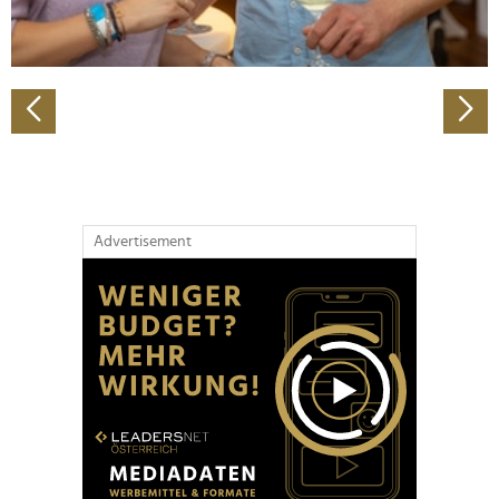
zu können und die Zugriffe auf unsere Website zu
analysieren. Außerdem geben wir Informationen zu Ihrer
Verwendung unserer Website an unsere Partner für
soziale Medien, Werbung und Analysen weiter. Unsere
Partner führen diese Informationen möglicherweise mit
weiteren Daten zusammen, die Sie ihnen bereitgestellt
haben oder die sie im Rahmen Ihrer Nutzung der Dienste
gesammelt haben.
Advertisement