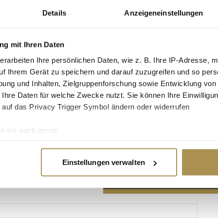
Details
Anzeigeneinstellungen
g mit Ihren Daten
erarbeiten Ihre persönlichen Daten, wie z. B. Ihre IP-Adresse, m
Advertisement
uf Ihrem Gerät zu speichern und darauf zuzugreifen und so pers
ung und Inhalten, Zielgruppenforschung sowie Entwicklung von
 Ihre Daten für welche Zwecke nutzt. Sie können Ihre Einwilligun
 auf das Privacy Trigger Symbol ändern oder widerrufen
n wir auch gerne:
re geografische Lage erfassen, welche bis auf einige Meter gen
es Scannen nach bestimmten Merkmalen (Fingerprinting) identifi
Einstellungen verwalten
ie Ihre persönlichen Daten verarbeitet werden, und legen Sie I
nhalte und Anzeigen zu personalisieren, Funktionen für soziale
Website zu analysieren. Außerdem geben wir Informationen zu I