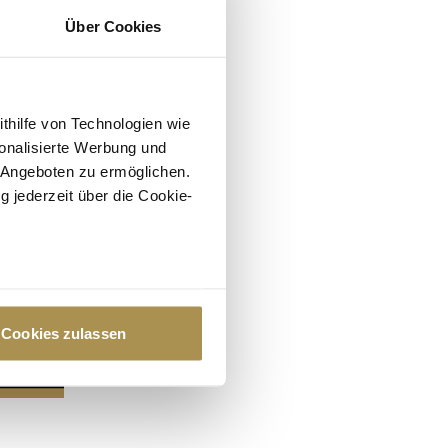
Über Cookies
ithilfe von Technologien wie
onalisierte Werbung und
 Angeboten zu ermöglichen.
g jederzeit über die Cookie-
au sein können
zieren
Cookies zulassen
hre Präferenzen im
Abschnitt
 Medien anbieten zu können
hrer Verwendung unserer