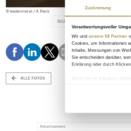
Zustimmung
© leadersnet.at / A. Rieck
Verantwortungsvoller Umgan
Wir und
unsere 58 Partner
v
Cookies, um Informationen a
Inhalte, Messungen von Werb
Sie entscheiden darüber, wer
Erklärung oder durch Klicken
Wenn Sie es erlauben, würde
ALLE FOTOS
Informationen über Ih
Ihr Gerät durch aktiv
Erfahren Sie mehr darüber, w
Einzelheiten
fest.
Wir verwenden Cookies, um I
Advertisement
und die Zugriffe auf unsere 