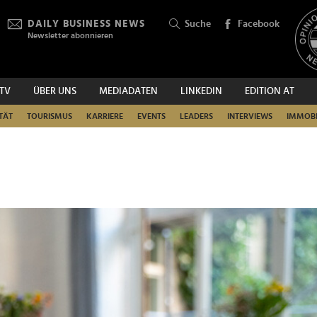
DAILY BUSINESS NEWS
Suche
Facebook
Newsletter abonnieren
.TV
ÜBER UNS
MEDIADATEN
LINKEDIN
EDITION AT
SUCHEN
TÄT
TOURISMUS
KARRIERE
EVENTS
LEADERS
INTERVIEWS
IMMOBI