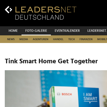
Zum
Inhalt
Zur
Fußzeilen-
Navigation
Zur
HOME
FOTO-GALERIE
EVENTKALENDER
LEADERSNET
Hauptnavigation
NEWS
MEDIA
AGENTUREN
HANDEL
TECH
FINANZEN
MOBILI
Tink Smart Home Get Together