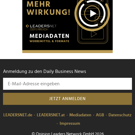
Anmeldung zu den Daily Business News
JETZT ANMELDEN
LEADERSNET.de
LEADERSNET.at
Mediadaten
AGB
Datenschutz
Impressum
© Opinion Leaders Network GmbH 2026