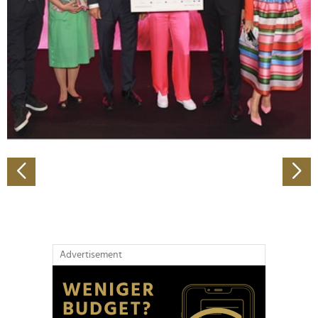
Wir verwenden Cookies, um Inhalte und Anzeigen zu
personalisieren, Funktionen für soziale Medien anbieten
zu können und die Zugriffe auf unsere Website zu
analysieren. Außerdem geben wir Informationen zu Ihrer
Verwendung unserer Website an unsere Partner für
soziale Medien, Werbung und Analysen weiter. Unsere
Partner führen diese Informationen möglicherweise mit
weiteren Daten zusammen, die Sie ihnen bereitgestellt
haben oder die sie im Rahmen Ihrer Nutzung der Dienste
gesammelt haben.
Advertisement