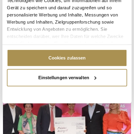
Technologien wie Cookies, um Informationen auf Ihrem
Gerät zu speichern und darauf zuzugreifen und so
personalisierte Werbung und Inhalte, Messungen von
Werbung und Inhalten, Zielgruppenforschung sowie
Entwicklung von Angeboten zu ermöglichen. Sie
entscheiden darüber, wer Ihre Daten für welche Zwecke
nutzt. Sie können Ihre Einwilligung jederzeit über die
Cookie-Erklärung oder durch Klicken auf das Privacy
Trigger Symbol ändern oder widerrufen
Cookies zulassen
Wenn Sie es erlauben, würden wir auch gerne:
Einstellungen verwalten
Informationen über Ihre geografische Lage
erfassen, welche bis auf einige Meter genau sein
können
Ihr Gerät durch aktives Scannen nach
bestimmten Merkmalen (Fingerprinting) identifizieren
Erfahren Sie mehr darüber, wie Ihre persönlichen Daten
verarbeitet werden, und legen Sie Ihre Präferenzen im
Abschnitt Einzelheiten
fest.