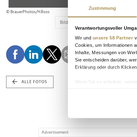
Zustimmung
© BrauerPhotos/H.Ross
Verantwortungsvoller Umgan
Wir und
unsere 58 Partner
v
Cookies, um Informationen a
Inhalte, Messungen von Werb
Sie entscheiden darüber, wer
Erklärung oder durch Klicken
Wenn Sie es erlauben, würde
ALLE FOTOS
Informationen über Ih
Ihr Gerät durch aktiv
Erfahren Sie mehr darüber, w
Einzelheiten
fest.
Wir verwenden Cookies, um I
Advertisement
und die Zugriffe auf unsere 