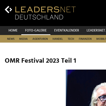
Zum
Inhalt
Zur
Fußzeilen-
Navigation
Zur
HOME
FOTO-GALERIE
EVENTKALENDER
LEADERSNET
Hauptnavigation
NEWS
MEDIA
AGENTUREN
HANDEL
TECH
FINANZEN
MOBILI
OMR Festival 2023 Teil 1