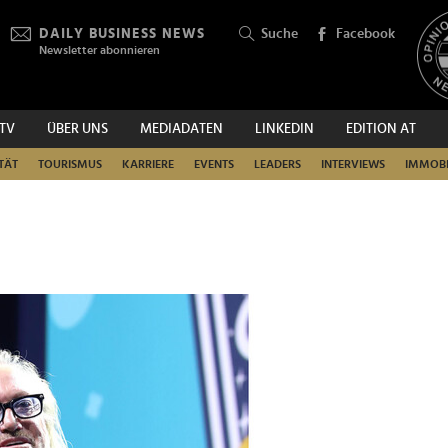
DAILY BUSINESS NEWS
Suche
Facebook
Newsletter abonnieren
.TV
ÜBER UNS
MEDIADATEN
LINKEDIN
EDITION AT
SUCHEN
TÄT
TOURISMUS
KARRIERE
EVENTS
LEADERS
INTERVIEWS
IMMOBI