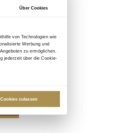
Über Cookies
ithilfe von Technologien wie
onalisierte Werbung und
 Angeboten zu ermöglichen.
g jederzeit über die Cookie-
au sein können
zieren
Cookies zulassen
hre Präferenzen im
Abschnitt
 Medien anbieten zu können
hrer Verwendung unserer