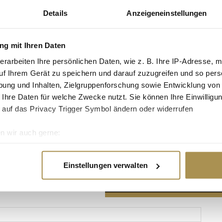
Details
Anzeigeneinstellungen
g mit Ihren Daten
erarbeiten Ihre persönlichen Daten, wie z. B. Ihre IP-Adresse, m
Advertisement
uf Ihrem Gerät zu speichern und darauf zuzugreifen und so pers
ung und Inhalten, Zielgruppenforschung sowie Entwicklung von
 Ihre Daten für welche Zwecke nutzt. Sie können Ihre Einwilligun
 auf das Privacy Trigger Symbol ändern oder widerrufen
n wir auch gerne:
re geografische Lage erfassen, welche bis auf einige Meter gen
es Scannen nach bestimmten Merkmalen (Fingerprinting) identifi
Einstellungen verwalten
ie Ihre persönlichen Daten verarbeitet werden, und legen Sie I
nhalte und Anzeigen zu personalisieren, Funktionen für soziale
Website zu analysieren. Außerdem geben wir Informationen zu I