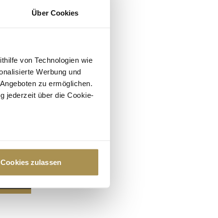
Über Cookies
ithilfe von Technologien wie
onalisierte Werbung und
 Angeboten zu ermöglichen.
g jederzeit über die Cookie-
au sein können
zieren
Cookies zulassen
hre Präferenzen im
Abschnitt
 Medien anbieten zu können
hrer Verwendung unserer