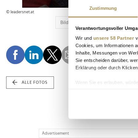
Zustimmung
© leadersnet.at
Verantwortungsvoller Umgan
Wir und
unsere 58 Partner
v
Cookies, um Informationen a
Inhalte, Messungen von Werb
Sie entscheiden darüber, wer
Erklärung oder durch Klicken
Wenn Sie es erlauben, würde
ALLE FOTOS
Informationen über Ih
Ihr Gerät durch aktiv
Erfahren Sie mehr darüber, w
Einzelheiten
fest.
Wir verwenden Cookies, um I
Advertisement
und die Zugriffe auf unsere 