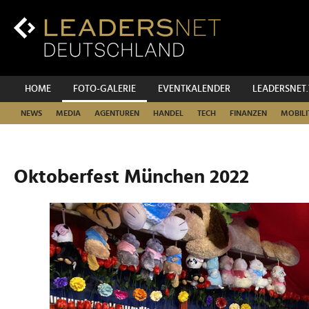
Zum
Inhalt
Zur
Fußzeilen-
Navigation
Zur
HOME
FOTO-GALERIE
EVENTKALENDER
LEADERSNET
Hauptnavigation
NEWS
MEDIA
AGENTUREN
HANDEL
TECH
FINANZEN
MOBILI
Oktoberfest München 2022