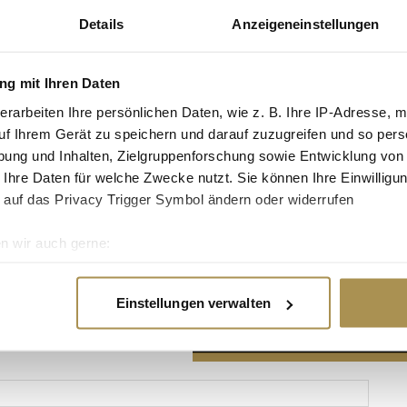
Details
Anzeigeneinstellungen
g mit Ihren Daten
erarbeiten Ihre persönlichen Daten, wie z. B. Ihre IP-Adresse, m
Advertisement
uf Ihrem Gerät zu speichern und darauf zuzugreifen und so pers
ung und Inhalten, Zielgruppenforschung sowie Entwicklung von
 Ihre Daten für welche Zwecke nutzt. Sie können Ihre Einwilligun
 auf das Privacy Trigger Symbol ändern oder widerrufen
n wir auch gerne:
re geografische Lage erfassen, welche bis auf einige Meter gen
es Scannen nach bestimmten Merkmalen (Fingerprinting) identifi
Einstellungen verwalten
ie Ihre persönlichen Daten verarbeitet werden, und legen Sie I
nhalte und Anzeigen zu personalisieren, Funktionen für soziale
Website zu analysieren. Außerdem geben wir Informationen zu I