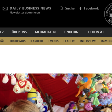
DAILY BUSINESS NEWS
Suche
Facebook
Newsletter abonnieren
.TV
ÜBER UNS
MEDIADATEN
LINKEDIN
EDITION AT
SUCHEN
TÄT
TOURISMUS
KARRIERE
EVENTS
LEADERS
INTERVIEWS
IMMOBI