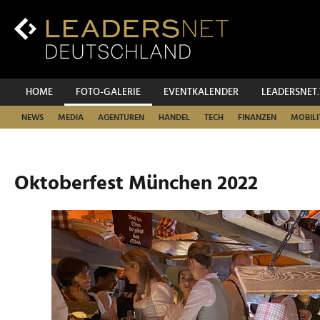
Zum
Inhalt
Zur
Fußzeilen-
Navigation
Zur
HOME
FOTO-GALERIE
EVENTKALENDER
LEADERSNET
Hauptnavigation
NEWS
MEDIA
AGENTUREN
HANDEL
TECH
FINANZEN
MOBILI
Oktoberfest München 2022