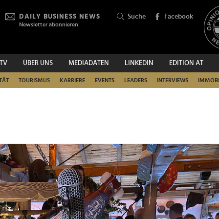
DAILY BUSINESS NEWS
Suche
Facebook
Newsletter abonnieren
.TV
ÜBER UNS
MEDIADATEN
LINKEDIN
EDITION AT
SUCHEN
TÄT
TOURISMUS
KARRIERE
EVENTS
LEADERS
INTERVIEWS
IMMOBI