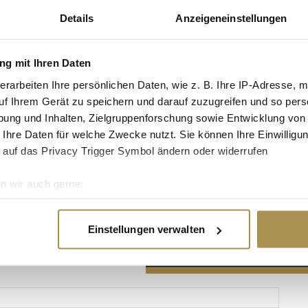
Details
Anzeigeneinstellungen
g mit Ihren Daten
erarbeiten Ihre persönlichen Daten, wie z. B. Ihre IP-Adresse, m
Advertisement
uf Ihrem Gerät zu speichern und darauf zuzugreifen und so pers
ung und Inhalten, Zielgruppenforschung sowie Entwicklung von
 Ihre Daten für welche Zwecke nutzt. Sie können Ihre Einwilligun
 auf das Privacy Trigger Symbol ändern oder widerrufen
n wir auch gerne:
re geografische Lage erfassen, welche bis auf einige Meter gen
es Scannen nach bestimmten Merkmalen (Fingerprinting) identifi
Einstellungen verwalten
ie Ihre persönlichen Daten verarbeitet werden, und legen Sie I
nhalte und Anzeigen zu personalisieren, Funktionen für soziale
Website zu analysieren. Außerdem geben wir Informationen zu I