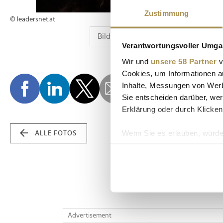
Zustimmung
© leadersnet.at
Verantwortungsvoller Umgan
Wir und
unsere 58 Partner
v
Cookies, um Informationen a
Inhalte, Messungen von Werb
Sie entscheiden darüber, wer
Erklärung oder durch Klicken
Wenn Sie es erlauben, würde
ALLE FOTOS
Informationen über Ih
Ihr Gerät durch aktiv
Erfahren Sie mehr darüber, w
Einzelheiten
fest.
Wir verwenden Cookies, um I
Advertisement
und die Zugriffe auf unsere 