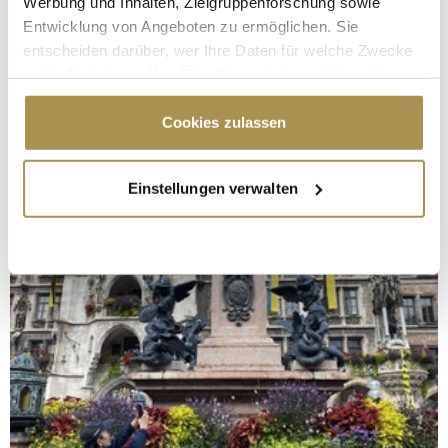
Werbung und Inhalten, Zielgruppenforschung sowie
Entwicklung von Angeboten zu ermöglichen. Sie
entscheiden darüber, wer Ihre Daten für welche Zwecke
nutzt. Sie können Ihre Einwilligung jederzeit über die
Cookie-Erklärung oder durch Klicken auf das Privacy
Trigger Symbol ändern oder widerrufen
Cookies zulassen
Wenn Sie es erlauben, würden wir auch gerne:
Einstellungen verwalten
Informationen über Ihre geografische Lage
erfassen, welche bis auf einige Meter genau sein
können
Ihr Gerät durch aktives Scannen nach
bestimmten Merkmalen (Fingerprinting) identifizieren
Erfahren Sie mehr darüber, wie Ihre persönlichen Daten
verarbeitet werden, und legen Sie Ihre Präferenzen im
Abschnitt Einzelheiten
fest.
Wir verwenden Cookies, um Inhalte und Anzeigen zu
personalisieren, Funktionen für soziale Medien anbieten