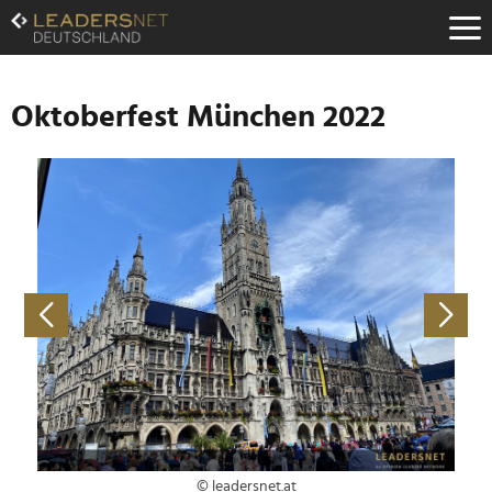
Zum
Inhalt
Zur
Fußzeilen-
Navigation
Oktoberfest München 2022
Zur
Hauptnavigation
© leadersnet.at