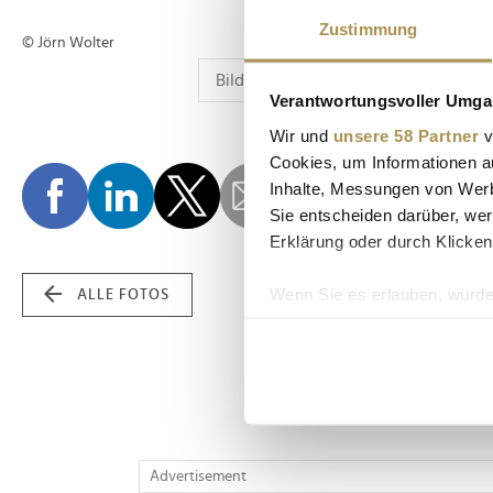
Zustimmung
© Jörn Wolter
Verantwortungsvoller Umgan
Wir und
unsere 58 Partner
v
Cookies, um Informationen a
Inhalte, Messungen von Werb
Sie entscheiden darüber, wer
Erklärung oder durch Klicken
Wenn Sie es erlauben, würde
ALLE FOTOS
Informationen über Ih
Ihr Gerät durch aktiv
Erfahren Sie mehr darüber, w
Einzelheiten
fest.
Wir verwenden Cookies, um I
Advertisement
und die Zugriffe auf unsere 