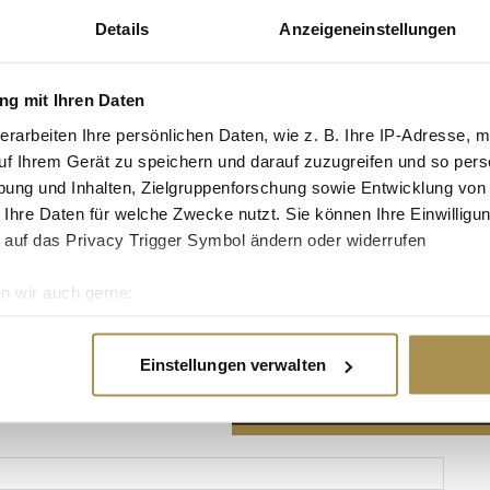
Details
Anzeigeneinstellungen
g mit Ihren Daten
erarbeiten Ihre persönlichen Daten, wie z. B. Ihre IP-Adresse, m
Advertisement
uf Ihrem Gerät zu speichern und darauf zuzugreifen und so pers
ung und Inhalten, Zielgruppenforschung sowie Entwicklung von
 Ihre Daten für welche Zwecke nutzt. Sie können Ihre Einwilligun
 auf das Privacy Trigger Symbol ändern oder widerrufen
n wir auch gerne:
re geografische Lage erfassen, welche bis auf einige Meter gen
es Scannen nach bestimmten Merkmalen (Fingerprinting) identifi
Einstellungen verwalten
ie Ihre persönlichen Daten verarbeitet werden, und legen Sie I
nhalte und Anzeigen zu personalisieren, Funktionen für soziale
Website zu analysieren. Außerdem geben wir Informationen zu I