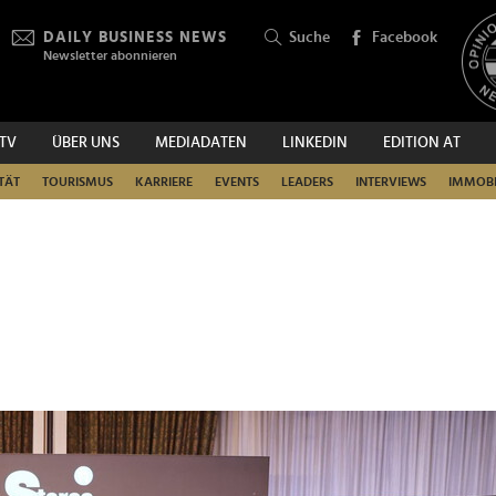
DAILY BUSINESS NEWS
Suche
Facebook
Newsletter abonnieren
.TV
ÜBER UNS
MEDIADATEN
LINKEDIN
EDITION AT
SUCHEN
TÄT
TOURISMUS
KARRIERE
EVENTS
LEADERS
INTERVIEWS
IMMOBI