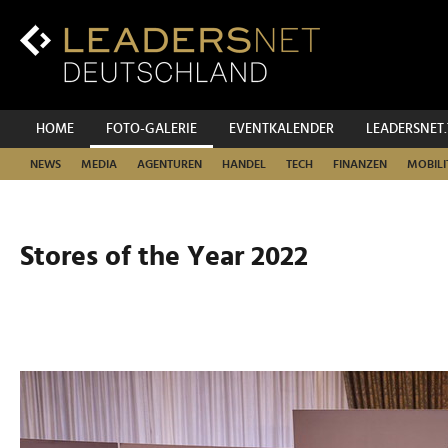
Zum
Inhalt
Zur
Fußzeilen-
Navigation
Zur
HOME
FOTO-GALERIE
EVENTKALENDER
LEADERSNET
Hauptnavigation
NEWS
MEDIA
AGENTUREN
HANDEL
TECH
FINANZEN
MOBILI
Stores of the Year 2022