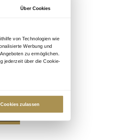
Über Cookies
ithilfe von Technologien wie
onalisierte Werbung und
 Angeboten zu ermöglichen.
g jederzeit über die Cookie-
au sein können
zieren
Cookies zulassen
hre Präferenzen im
Abschnitt
 Medien anbieten zu können
hrer Verwendung unserer