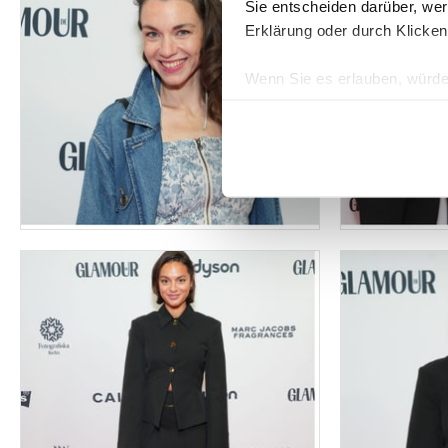
Sie entscheiden darüber, wer
Erklärung oder durch Klicken
Wenn Sie es erlauben, würde
Informationen über Ih
Ihr Gerät durch aktiv
Erfahren Sie mehr darüber, w
Einzelheiten
fest.
Wir verwenden Cookies, um I
und die Zugriffe auf unsere 
Website an unsere Partner fü
möglicherweise mit weiteren
der Dienste gesammelt habe