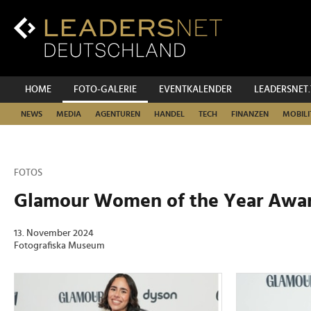
Zum
Inhalt
Zur
Fußzeilen-
Navigation
Zur
HOME
FOTO-GALERIE
EVENTKALENDER
LEADERSNET
Hauptnavigation
NEWS
MEDIA
AGENTUREN
HANDEL
TECH
FINANZEN
MOBILI
FOTOS
Glamour Women of the Year Awar
13. November 2024
Fotografiska Museum