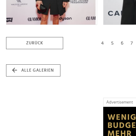
4
5
6
7
ZURÜCK
ALLE GALERIEN
Advertisement