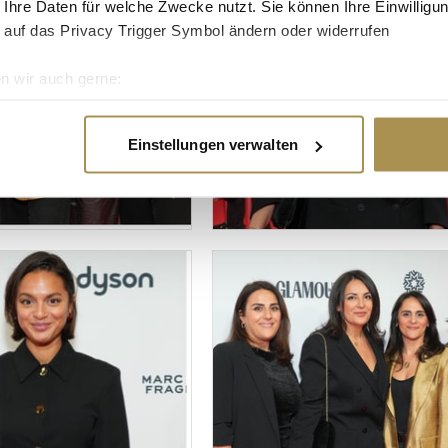
 Ihre Daten für welche Zwecke nutzt. Sie können Ihre Einwilligun
 auf das Privacy Trigger Symbol ändern oder widerrufen
n wir auch gerne:
re geografische Lage erfassen, welche bis auf einige Meter gen
es Scannen nach bestimmten Merkmalen (Fingerprinting) identifi
Einstellungen verwalten
ie Ihre persönlichen Daten verarbeitet werden, und legen Sie I
nhalte und Anzeigen zu personalisieren, Funktionen für soziale
Website zu analysieren. Außerdem geben wir Informationen zu I
r soziale Medien, Werbung und Analysen weiter. Unsere Partner
 Daten zusammen, die Sie ihnen bereitgestellt haben oder die s
n.