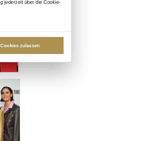
g jederzeit über die Cookie-
au sein können
zieren
Cookies zulassen
hre Präferenzen im
Abschnitt
 Medien anbieten zu können
hrer Verwendung unserer
 führen diese Informationen
ie im Rahmen Ihrer Nutzung