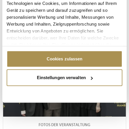
Technologien wie Cookies, um Informationen auf Ihrem
EXPOnite - IMMOunited
Gerät zu speichern und darauf zuzugreifen und so
personalisierte Werbung und Inhalte, Messungen von
6. Oktober 2025
© Leadersnet / Ralf Kruse
Werbung und Inhalten, Zielgruppenforschung sowie
Entwicklung von Angeboten zu ermöglichen. Sie
entscheiden darüber, wer Ihre Daten für welche Zwecke
nutzt. Sie können Ihre Einwilligung jederzeit über die
Cookie-Erklärung oder durch Klicken auf das Privacy
Trigger Symbol ändern oder widerrufen
Cookies zulassen
Wenn Sie es erlauben, würden wir auch gerne:
Einstellungen verwalten
Informationen über Ihre geografische Lage
erfassen, welche bis auf einige Meter genau sein
können
Ihr Gerät durch aktives Scannen nach
bestimmten Merkmalen (Fingerprinting) identifizieren
Erfahren Sie mehr darüber, wie Ihre persönlichen Daten
verarbeitet werden, und legen Sie Ihre Präferenzen im
FOTOS DER VERANSTALTUNG