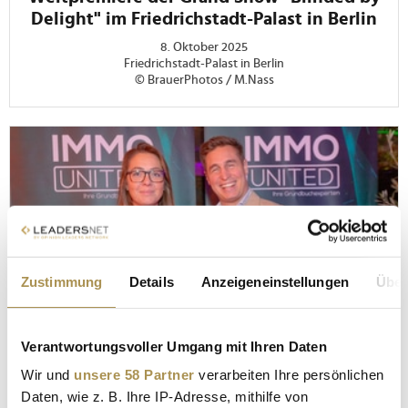
Delight" im Friedrichstadt-Palast in Berlin
8. Oktober 2025
Friedrichstadt-Palast in Berlin
© BrauerPhotos / M.Nass
Zustimmung
Details
Anzeigeneinstellungen
Über
Verantwortungsvoller Umgang mit Ihren Daten
Wir und
unsere 58 Partner
verarbeiten Ihre persönlichen
Daten, wie z. B. Ihre IP-Adresse, mithilfe von
FOTOS DER VERANSTALTUNG