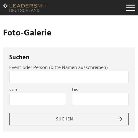
Zum
Inhalt
Zur
Fußzeilen-
Navigation
Foto-Galerie
Zur
Hauptnavigation
Suchen
Event oder Person (bitte Namen ausschreiben)
von
bis
SUCHEN