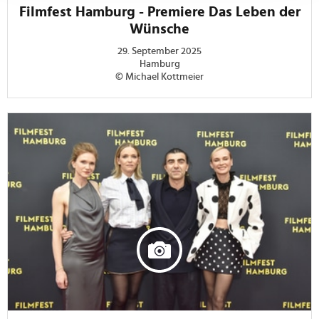
Abschnitt Einzelheiten
fest.
Filmfest Hamburg - Premiere Das Leben der
Wünsche
Wir verwenden Cookies, um Inhalte und Anzeigen zu
29. September 2025
personalisieren, Funktionen für soziale Medien anbieten
Hamburg
zu können und die Zugriffe auf unsere Website zu
© Michael Kottmeier
analysieren. Außerdem geben wir Informationen zu Ihrer
Verwendung unserer Website an unsere Partner für
soziale Medien, Werbung und Analysen weiter. Unsere
Partner führen diese Informationen möglicherweise mit
weiteren Daten zusammen, die Sie ihnen bereitgestellt
haben oder die sie im Rahmen Ihrer Nutzung der Dienste
gesammelt haben.