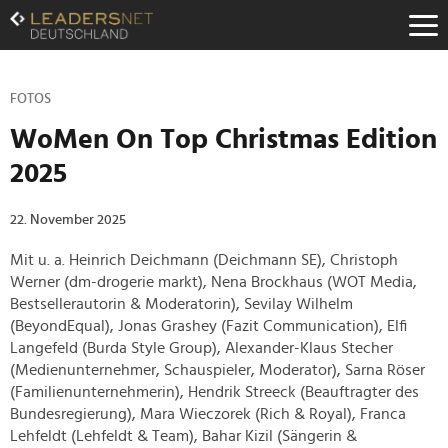
Zum
Inhalt
Zur
Fußzeilen-
Navigation
FOTOS
Zur
WoMen On Top Christmas Edition
Hauptnavigation
2025
22. November 2025
Mit u. a. Heinrich Deichmann (Deichmann SE), Christoph
Werner (dm-drogerie markt), Nena Brockhaus (WOT Media,
Bestsellerautorin & Moderatorin), Sevilay Wilhelm
(BeyondEqual), Jonas Grashey (Fazit Communication), Elfi
Langefeld (Burda Style Group), Alexander-Klaus Stecher
(Medienunternehmer, Schauspieler, Moderator), Sarna Röser
(Familienunternehmerin), Hendrik Streeck (Beauftragter des
Bundesregierung), Mara Wieczorek (Rich & Royal), Franca
Lehfeldt (Lehfeldt & Team), Bahar Kizil (Sängerin &