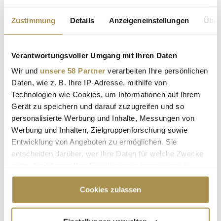
Zustimmung
Details
Anzeigeneinstellungen
Über
Verantwortungsvoller Umgang mit Ihren Daten
Wir und
unsere 58 Partner
verarbeiten Ihre persönlichen
Daten, wie z. B. Ihre IP-Adresse, mithilfe von
Technologien wie Cookies, um Informationen auf Ihrem
Gerät zu speichern und darauf zuzugreifen und so
personalisierte Werbung und Inhalte, Messungen von
Werbung und Inhalten, Zielgruppenforschung sowie
Entwicklung von Angeboten zu ermöglichen. Sie
entscheiden darüber, wer Ihre Daten für welche Zwecke
nutzt. Sie können Ihre Einwilligung jederzeit über die
Cookie-Erklärung oder durch Klicken auf das Privacy
Trigger Symbol ändern oder widerrufen
Cookies zulassen
Wenn Sie es erlauben, würden wir auch gerne: