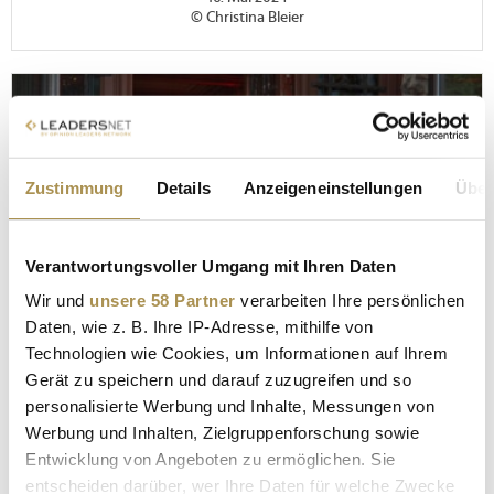
© Christina Bleier
Zustimmung
Details
Anzeigeneinstellungen
Über
Verantwortungsvoller Umgang mit Ihren Daten
Wir und
unsere 58 Partner
verarbeiten Ihre persönlichen
Daten, wie z. B. Ihre IP-Adresse, mithilfe von
Technologien wie Cookies, um Informationen auf Ihrem
Gerät zu speichern und darauf zuzugreifen und so
personalisierte Werbung und Inhalte, Messungen von
FOTOS
Werbung und Inhalten, Zielgruppenforschung sowie
25 Jahre HOGAST Deutschland - Teil 2
Entwicklung von Angeboten zu ermöglichen. Sie
16. Mai 2024
entscheiden darüber, wer Ihre Daten für welche Zwecke