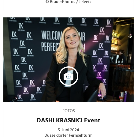
© BrauerPhotos / J.Reetz
FOTOS
DASHI KRASNICI Event
5. Juni 2024
Düsseldorfer Fernsehturm