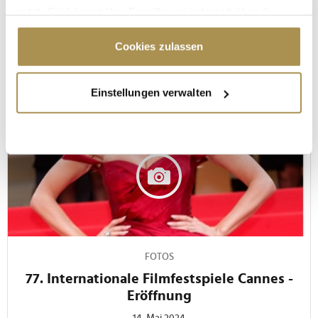
© Christina Bleier
nutzt. Sie können Ihre Einwilligung jederzeit über die
Cookie-Erklärung oder durch Klicken auf das Privacy
Trigger Symbol ändern oder widerrufen
Cookies zulassen
Wenn Sie es erlauben, würden wir auch gerne:
Einstellungen verwalten
Informationen über Ihre geografische Lage
erfassen, welche bis auf einige Meter genau sein
können
Ihr Gerät durch aktives Scannen nach
bestimmten Merkmalen (Fingerprinting) identifizieren
Erfahren Sie mehr darüber, wie Ihre persönlichen Daten
verarbeitet werden, und legen Sie Ihre Präferenzen im
Abschnitt Einzelheiten
fest.
Wir verwenden Cookies, um Inhalte und Anzeigen zu
FOTOS
personalisieren, Funktionen für soziale Medien anbieten
77. Internationale Filmfestspiele Cannes -
zu können und die Zugriffe auf unsere Website zu
Eröffnung
analysieren. Außerdem geben wir Informationen zu Ihrer
14. Mai 2024