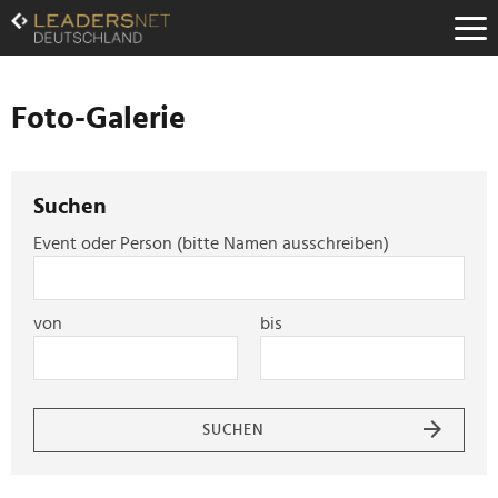
Zum
Inhalt
Zur
Fußzeilen-
Navigation
Foto-Galerie
Zur
Hauptnavigation
Suchen
Event oder Person (bitte Namen ausschreiben)
von
bis
SUCHEN