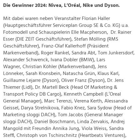
Die Gewinner 2024: Nivea, L’Oréal, Nike und Dyson.
Mit dabei waren neben Veranstalter Florian Haller
(Hauptgeschäftsführer Serviceplan Group SE & Co. KG) u.a.
Fotomodell und Schauspielerin
Elle Macpherson,
Dr. Rainer
Esser (DIE ZEIT Geschäftsführer), Stefan Mölling (RMS
Geschäftsführer),
Franz-Olaf Kallerhoff (Präsident
Markenverband),
Roger Rankel, Sandra Abt,
Tom Junkersdorf,
Alexander Schwenck, Ivana Dobler (BMW), Lars
Wagner,
Christian Köhler (Markenverband), Jens
Lönneker,
Sarah Kronsbein, Natascha Grün,
Klaus Karl,
Guillaume Lejarre (Dyson), Oliver Franz (Dyson),
Dr. Jens
Thiemer (Lidl), Dr. Martell Beck (Head Of Marketing &
Transport Policy DB Cargo),
Kenneth Campbell (L’Oreal
General Manager),
Marc Terenzi, Verena Kerth,
Alessandra
Geissel,
Darya Strelnikova, Fabio Knez,
Sara Sydow (Head of
Marketing sloggi DACH), Tom Jacobs (General Manager
sloggi DACH),
Daniel Boschmann,
Linda Zervakis,
Andrej
Mangold mit Freundin Annika Jung, Viola Weiss, Sandra
Steffl, Christoph von Tschirschnitz (Heartbeats Ventures),