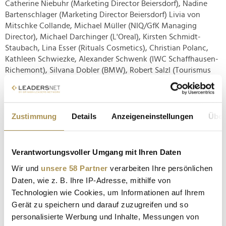
Catherine Niebuhr (Marketing Director Beiersdorf), Nadine
Bartenschlager (Marketing Director Beiersdorf) Livia von
Mitschke Collande, Michael Müller (NIQ/GfK Managing
Director), Michael Darchinger (L'Oreal), Kirsten Schmidt-
Staubach, Lina Esser (Rituals Cosmetics), Christian Polanc,
Kathleen Schwiezke, Alexander Schwenk (IWC Schaffhausen-
Richemont), Silvana Dobler (BMW), Robert Salzl (Tourismus
Oberbayern), Mariella Ahrens, Michael Kamm, Josef Mey
(Silhouette), Alessandra Geissel, Giulia Siegel und viele mehr.
Zustimmung
Details
Anzeigeneinstellungen
Über
Verantwortungsvoller Umgang mit Ihren Daten
Wir und
unsere 58 Partner
verarbeiten Ihre persönlichen
Daten, wie z. B. Ihre IP-Adresse, mithilfe von
Technologien wie Cookies, um Informationen auf Ihrem
Gerät zu speichern und darauf zuzugreifen und so
personalisierte Werbung und Inhalte, Messungen von