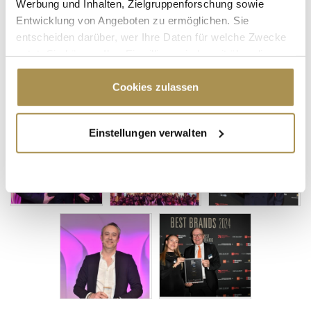
Werbung und Inhalten, Zielgruppenforschung sowie
Entwicklung von Angeboten zu ermöglichen. Sie
entscheiden darüber, wer Ihre Daten für welche Zwecke
nutzt. Sie können Ihre Einwilligung jederzeit über die
Cookie-Erklärung oder durch Klicken auf das Privacy
Trigger Symbol ändern oder widerrufen
Cookies zulassen
Wenn Sie es erlauben, würden wir auch gerne:
Einstellungen verwalten
Informationen über Ihre geografische Lage
erfassen, welche bis auf einige Meter genau sein
können
Ihr Gerät durch aktives Scannen nach
bestimmten Merkmalen (Fingerprinting) identifizieren
Erfahren Sie mehr darüber, wie Ihre persönlichen Daten
verarbeitet werden, und legen Sie Ihre Präferenzen im
Abschnitt Einzelheiten
fest.
Wir verwenden Cookies, um Inhalte und Anzeigen zu
personalisieren, Funktionen für soziale Medien anbieten