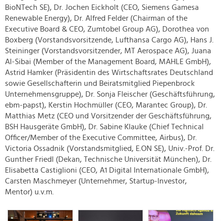
BioNTech SE), Dr. Jochen Eickholt (CEO, Siemens Gamesa
Renewable Energy), Dr. Alfred Felder (Chairman of the
Executive Board & CEO, Zumtobel Group AG), Dorothea von
Boxberg (Vorstandsvorsitzende, Lufthansa Cargo AG), Hans J.
Steininger (Vorstandsvorsitzender, MT Aerospace AG), Juana
Al-Sibai (Member of the Management Board, MAHLE GmbH),
Astrid Hamker (Präsidentin des Wirtschaftsrates Deutschland
sowie Gesellschafterin und Beiratsmitglied Piepenbrock
Unternehmensgruppe), Dr. Sonja Fleischer (Geschäftsführung,
ebm-papst), Kerstin Hochmüller (CEO, Marantec Group), Dr.
Matthias Metz (CEO und Vorsitzender der Geschäftsführung,
BSH Hausgeräte GmbH), Dr. Sabine Klauke (Chief Technical
Officer/Member of the Executive Committee, Airbus), Dr.
Victoria Ossadnik (Vorstandsmitglied, E.ON SE), Univ.-Prof. Dr.
Gunther Friedl (Dekan, Technische Universität München), Dr.
Elisabetta Castiglioni (CEO, A1 Digital Internationale GmbH),
Carsten Maschmeyer (Unternehmer, Startup-Investor,
Mentor) u.v.m.