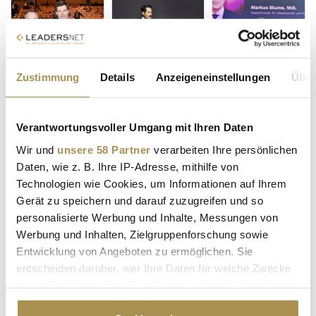
Zustimmung
Details
Anzeigeneinstellungen
Über
Verantwortungsvoller Umgang mit Ihren Daten
Wir und
unsere 58 Partner
verarbeiten Ihre persönlichen
Daten, wie z. B. Ihre IP-Adresse, mithilfe von
Technologien wie Cookies, um Informationen auf Ihrem
Gerät zu speichern und darauf zuzugreifen und so
personalisierte Werbung und Inhalte, Messungen von
Werbung und Inhalten, Zielgruppenforschung sowie
Entwicklung von Angeboten zu ermöglichen. Sie
entscheiden darüber, wer Ihre Daten für welche Zwecke
nutzt. Sie können Ihre Einwilligung jederzeit über die
Cookie-Erklärung oder durch Klicken auf das Privacy