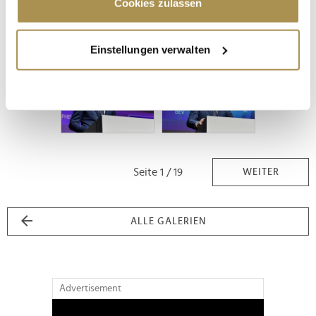
Trigger Symbol ändern oder widerrufen
Cookies zulassen
Wenn Sie es erlauben, würden wir auch gerne:
Einstellungen verwalten
Informationen über Ihre geografische Lage
erfassen, welche bis auf einige Meter genau sein
können
Ihr Gerät durch aktives Scannen nach
bestimmten Merkmalen (Fingerprinting) identifizieren
Erfahren Sie mehr darüber, wie Ihre persönlichen Daten
verarbeitet werden, und legen Sie Ihre Präferenzen im
Seite 1 / 19
WEITER
Abschnitt Einzelheiten
fest.
Wir verwenden Cookies, um Inhalte und Anzeigen zu
ALLE GALERIEN
personalisieren, Funktionen für soziale Medien anbieten
zu können und die Zugriffe auf unsere Website zu
analysieren. Außerdem geben wir Informationen zu Ihrer
Verwendung unserer Website an unsere Partner für
Advertisement
soziale Medien, Werbung und Analysen weiter. Unsere
Partner führen diese Informationen möglicherweise mit