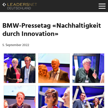
Zum
Inhalt
Zur
Fußzeilen-
Navigation
BMW-Pressetag «Nachhaltigkeit
Zur
durch Innovation»
Hauptnavigation
5. September 2022