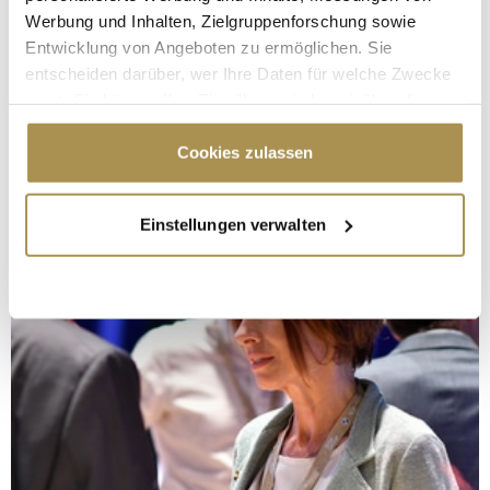
Werbung und Inhalten, Zielgruppenforschung sowie
Entwicklung von Angeboten zu ermöglichen. Sie
entscheiden darüber, wer Ihre Daten für welche Zwecke
nutzt. Sie können Ihre Einwilligung jederzeit über die
Cookie-Erklärung oder durch Klicken auf das Privacy
Trigger Symbol ändern oder widerrufen
Cookies zulassen
Wenn Sie es erlauben, würden wir auch gerne:
Einstellungen verwalten
Informationen über Ihre geografische Lage
erfassen, welche bis auf einige Meter genau sein
können
Ihr Gerät durch aktives Scannen nach
bestimmten Merkmalen (Fingerprinting) identifizieren
Erfahren Sie mehr darüber, wie Ihre persönlichen Daten
verarbeitet werden, und legen Sie Ihre Präferenzen im
Abschnitt Einzelheiten
fest.
Wir verwenden Cookies, um Inhalte und Anzeigen zu