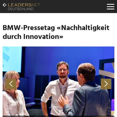
Zum
Inhalt
Zur
Fußzeilen-
Navigation
BMW-Pressetag «Nachhaltigkeit
Zur
durch Innovation»
Hauptnavigation