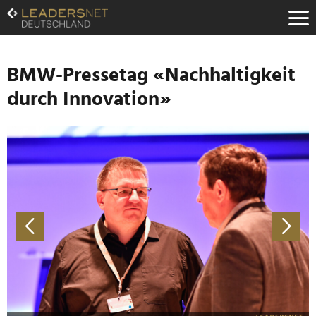
Zum
Inhalt
Zur
Fußzeilen-
Navigation
BMW-Pressetag «Nachhaltigkeit
Zur
durch Innovation»
Hauptnavigation