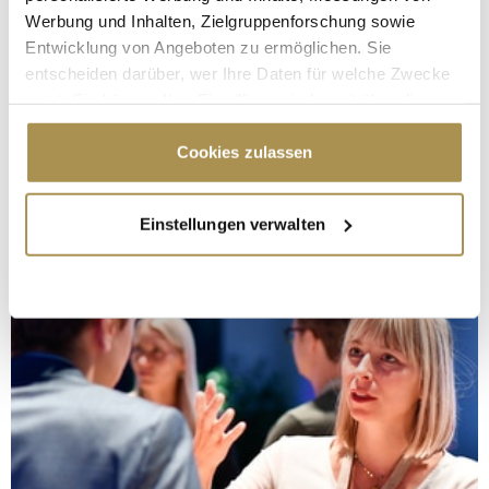
Werbung und Inhalten, Zielgruppenforschung sowie
Entwicklung von Angeboten zu ermöglichen. Sie
entscheiden darüber, wer Ihre Daten für welche Zwecke
nutzt. Sie können Ihre Einwilligung jederzeit über die
Cookie-Erklärung oder durch Klicken auf das Privacy
Trigger Symbol ändern oder widerrufen
Cookies zulassen
Wenn Sie es erlauben, würden wir auch gerne:
Einstellungen verwalten
Informationen über Ihre geografische Lage
erfassen, welche bis auf einige Meter genau sein
können
Ihr Gerät durch aktives Scannen nach
bestimmten Merkmalen (Fingerprinting) identifizieren
Erfahren Sie mehr darüber, wie Ihre persönlichen Daten
verarbeitet werden, und legen Sie Ihre Präferenzen im
Abschnitt Einzelheiten
fest.
Wir verwenden Cookies, um Inhalte und Anzeigen zu