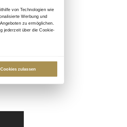
ithilfe von Technologien wie
onalisierte Werbung und
 Angeboten zu ermöglichen.
g jederzeit über die Cookie-
au sein können
zieren
Cookies zulassen
hre Präferenzen im
Abschnitt
 Medien anbieten zu können
hrer Verwendung unserer
 führen diese Informationen
ie im Rahmen Ihrer Nutzung