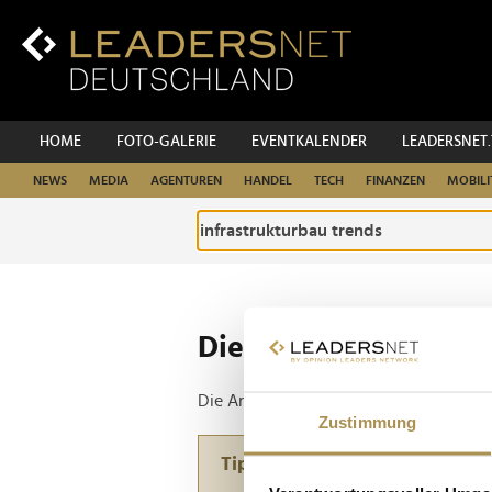
Zum
Inhalt
Zur
Fußzeilen-
Navigation
Zur
HOME
FOTO-GALERIE
EVENTKALENDER
LEADERSNET
Hauptnavigation
NEWS
MEDIA
AGENTUREN
HANDEL
TECH
FINANZEN
MOBILI
Die ganze Website d
Die Anfrage ergab 1 Treffer.
Zustimmung
Tipp