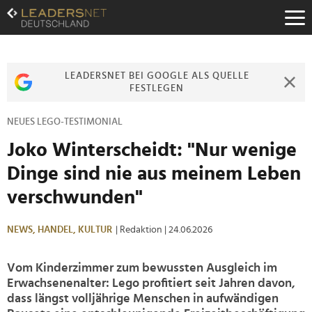
Zum
Inhalt
Zur
Fußzeilen-
Navigation
LEADERSNET BEI GOOGLE ALS QUELLE
Zur
FESTLEGEN
Hauptnavigation
NEUES LEGO-TESTIMONIAL
Joko Winterscheidt: "Nur wenige
Dinge sind nie aus meinem Leben
verschwunden"
NEWS,
HANDEL,
KULTUR
| Redaktion
| 24.06.2026
Vom Kinderzimmer zum bewussten Ausgleich im
Erwachsenenalter: Lego profitiert seit Jahren davon,
dass längst volljährige Menschen in aufwändigen