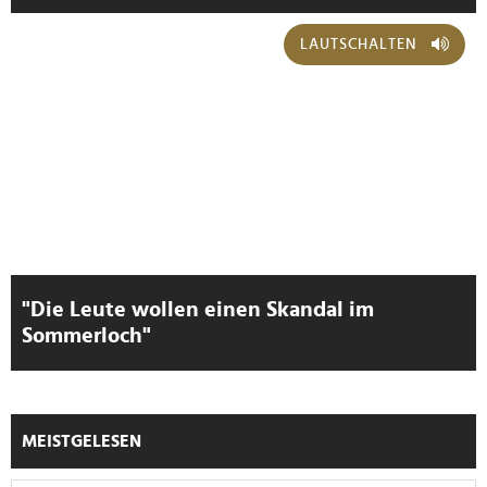
personalisieren, Funktionen für soziale Medien anbieten
zu können und die Zugriffe auf unsere Website zu
LAUTSCHALTEN
analysieren. Außerdem geben wir Informationen zu Ihrer
Verwendung unserer Website an unsere Partner für
soziale Medien, Werbung und Analysen weiter. Unsere
Partner führen diese Informationen möglicherweise mit
weiteren Daten zusammen, die Sie ihnen bereitgestellt
haben oder die sie im Rahmen Ihrer Nutzung der Dienste
gesammelt haben.
"Die Leute wollen einen Skandal im
Sommerloch"
MEISTGELESEN