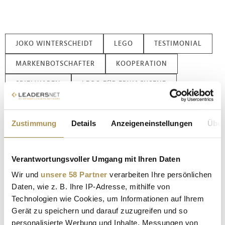
JOKO WINTERSCHEIDT
LEGO
TESTIMONIAL
MARKENBOTSCHAFTER
KOOPERATION
SPIELWAREN
LEGO FÜR ERWACHSENE
ENTSCHLEUNIGUNG
ÄLTERWERDEN
Zustimmung
Details
Anzeigeneinstellungen
Über
SPIELEN ALS ERWACHSENER
LANDO NORRIS
Verantwortungsvoller Umgang mit Ihren Daten
Kommentar veröffentlichen
Wir und
unsere 58 Partner
verarbeiten Ihre persönlichen
Autor:
*
Daten, wie z. B. Ihre IP-Adresse, mithilfe von
Technologien wie Cookies, um Informationen auf Ihrem
Gerät zu speichern und darauf zuzugreifen und so
personalisierte Werbung und Inhalte, Messungen von
Kommentar:
*