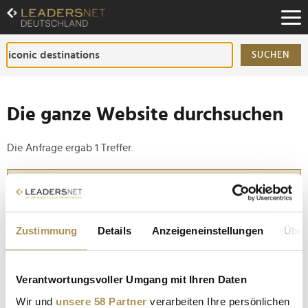
Zum
Inhalt
Zur
Fußzeilen-
SUCHEN
Navigation
Zur
Hauptnavigation
Die ganze Website durchsuchen
Die Anfrage ergab 1 Treffer.
Tipp
Seiten suchen, die genau diese Wortgruppe enthalten:
Setzen Sie die gesuchten Wörter zwischen
Zustimmung
Details
Anzeigeneinstellungen
Über
Anführungszeichen: zb "Vorname Nachname".
Verantwortungsvoller Umgang mit Ihren Daten
Lascana setzt erneut auf Toni Garrn: Das
Wir und
unsere 58 Partner
verarbeiten Ihre persönlichen
Supermodel führt die Herbst-/Winter-Kampagne