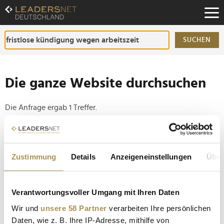
Zum
Inhalt
Zur
Fußzeilen-
SUCHEN
Navigation
Zur
Hauptnavigation
Die ganze Website durchsuchen
Die Anfrage ergab 1 Treffer.
Tipp
Seiten suchen, die genau diese Wortgruppe enthalten:
Zustimmung
Details
Anzeigeneinstellungen
Über
Setzen Sie die gesuchten Wörter zwischen
Anführungszeichen: zb "Vorname Nachname".
Verantwortungsvoller Umgang mit Ihren Daten
Wir und
unsere 58 Partner
verarbeiten Ihre persönlichen
Wann Arbeitszeitbetrug zur fristlosen Kündigung
Daten, wie z. B. Ihre IP-Adresse, mithilfe von
führt