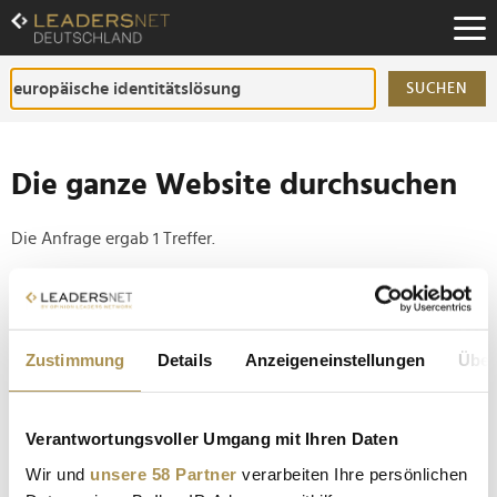
Zum
Inhalt
Zur
Fußzeilen-
SUCHEN
Navigation
Zur
Hauptnavigation
Die ganze Website durchsuchen
Die Anfrage ergab 1 Treffer.
Tipp
Seiten suchen, die genau diese Wortgruppe enthalten:
Zustimmung
Details
Anzeigeneinstellungen
Über
Setzen Sie die gesuchten Wörter zwischen
Anführungszeichen: zb "Vorname Nachname".
Verantwortungsvoller Umgang mit Ihren Daten
Digitale Identität kommt: Ausweis und Führerschein
Wir und
unsere 58 Partner
verarbeiten Ihre persönlichen
sollen aufs Smartphone